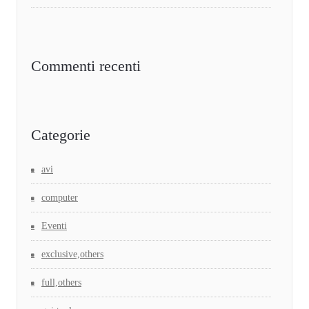
Commenti recenti
Categorie
avi
computer
Eventi
exclusive,others
full,others