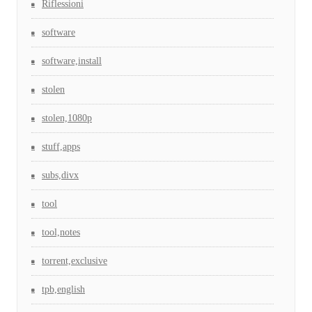
Riflessioni
software
software,install
stolen
stolen,1080p
stuff,apps
subs,divx
tool
tool,notes
torrent,exclusive
tpb,english