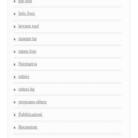
gui,tool
Info Soci
keygen,tool
magnet,hq
mpeg,free
Normativa
others
others,hq
programs,others
Pubblicazioni
Recensioni