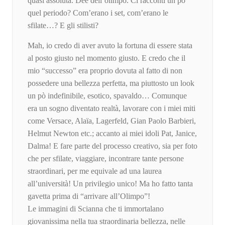
quasi assoluta. Dee dell’olimpo. Ci racconti un po’
quel periodo? Com’erano i set, com’erano le
sfilate…? E gli stilisti?
Mah, io credo di aver avuto la fortuna di essere stata
al posto giusto nel momento giusto. E credo che il
mio “successo” era proprio dovuta al fatto di non
possedere una bellezza perfetta, ma piuttosto un look
un pò indefinibile, esotico, spavaldo… Comunque
era un sogno diventato realtà, lavorare con i miei miti
come Versace, Alaïa, Lagerfeld, Gian Paolo Barbieri,
Helmut Newton etc.; accanto ai miei idoli Pat, Janice,
Dalma! E fare parte del processo creativo, sia per foto
che per sfilate, viaggiare, incontrare tante persone
straordinari, per me equivale ad una laurea
all’università! Un privilegio unico! Ma ho fatto tanta
gavetta prima di “arrivare all’Olimpo”!
Le immagini di Scianna che ti immortalano
giovanissima nella tua straordinaria bellezza, nelle