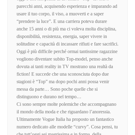
parecchi anni, acquisendo esperienza e imparando ad
usare il tuo corpo, il viso, a muoverti e a saper
“prendere la luce”. E una carriera poteva durare
anche 15 anni o di più ma ci voleva molta disciplina,
disponibilità, resistenza, energia, saper vivere in
solitudine e capacità di incassare rifiuti e fare sacrifici.
Oggi è più difficile perché ormai tantissime ragazzine
vogliono diventare subito Top-model, penso anche
dovuta ai tanti reality in TV mostrano una realtà da
fiction! E succede che una sconosciuta dopo due
stagioni è “Top” ma dopo pochi anni possa venir
messa da parte… Sono poche quelle che si
distinguono e durano nel tempo…
Ci sono sempre molte polemiche che accompagnano
il mondo della moda e che riguardano l’anoressia.
Ultimamente Vogue Italia ha proposto un fantastico
numero dedicato alle modelle “curvy”. Cosa pensi, tu
che tutt’oggi sei magrissima e in forma, della