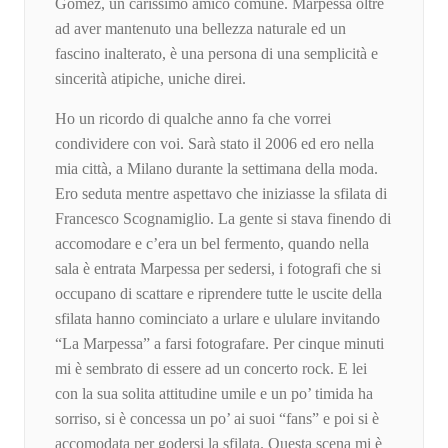
Gomez, un carissimo amico comune. Marpessa oltre
ad aver mantenuto una bellezza naturale ed un
fascino inalterato, è una persona di una semplicità e
sincerità atipiche, uniche direi.
Ho un ricordo di qualche anno fa che vorrei
condividere con voi. Sarà stato il 2006 ed ero nella
mia città, a Milano durante la settimana della moda.
Ero seduta mentre aspettavo che iniziasse la sfilata di
Francesco Scognamiglio. La gente si stava finendo di
accomodare e c’era un bel fermento, quando nella
sala è entrata Marpessa per sedersi, i fotografi che si
occupano di scattare e riprendere tutte le uscite della
sfilata hanno cominciato a urlare e ululare invitando
“La Marpessa” a farsi fotografare. Per cinque minuti
mi è sembrato di essere ad un concerto rock. E lei
con la sua solita attitudine umile e un po’ timida ha
sorriso, si è concessa un po’ ai suoi “fans” e poi si è
accomodata per godersi la sfilata. Questa scena mi è