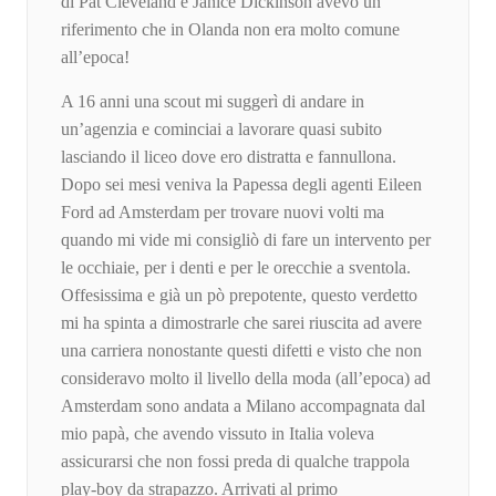
di Pat Cleveland e Janice Dickinson avevo un
riferimento che in Olanda non era molto comune
all’epoca!
A 16 anni una scout mi suggerì di andare in
un’agenzia e cominciai a lavorare quasi subito
lasciando il liceo dove ero distratta e fannullona.
Dopo sei mesi veniva la Papessa degli agenti Eileen
Ford ad Amsterdam per trovare nuovi volti ma
quando mi vide mi consigliò di fare un intervento per
le occhiaie, per i denti e per le orecchie a sventola.
Offesissima e già un pò prepotente, questo verdetto
mi ha spinta a dimostrarle che sarei riuscita ad avere
una carriera nonostante questi difetti e visto che non
consideravo molto il livello della moda (all’epoca) ad
Amsterdam sono andata a Milano accompagnata dal
mio papà, che avendo vissuto in Italia voleva
assicurarsi che non fossi preda di qualche trappola
play-boy da strapazzo. Arrivati al primo