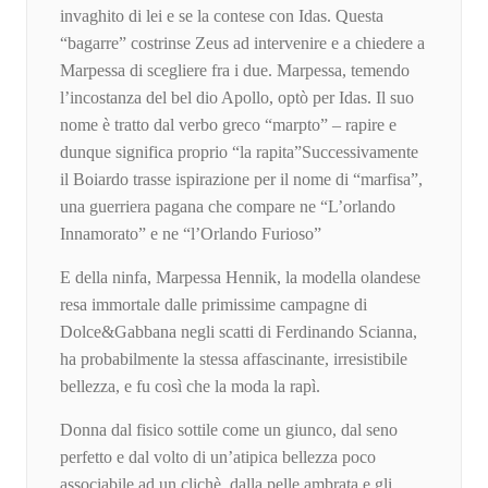
invaghito di lei e se la contese con Idas. Questa
“bagarre” costrinse Zeus ad intervenire e a chiedere a
Marpessa di scegliere fra i due. Marpessa, temendo
l’incostanza del bel dio Apollo, optò per Idas. Il suo
nome è tratto dal verbo greco “marpto” – rapire e
dunque significa proprio “la rapita”Successivamente
il Boiardo trasse ispirazione per il nome di “marfisa”,
una guerriera pagana che compare ne “L’orlando
Innamorato” e ne “l’Orlando Furioso”
E della ninfa, Marpessa Hennik, la modella olandese
resa immortale dalle primissime campagne di
Dolce&Gabbana negli scatti di Ferdinando Scianna,
ha probabilmente la stessa affascinante, irresistibile
bellezza, e fu così che la moda la rapì.
Donna dal fisico sottile come un giunco, dal seno
perfetto e dal volto di un’atipica bellezza poco
associabile ad un clichè, dalla pelle ambrata e gli