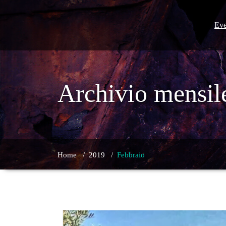
Skip
to
content
Eve
Archivio mensil
Home
/
2019
/
Febbraio