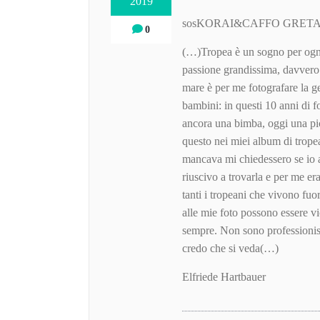
2019
sosKORAI&CAFFO GRETA Qu
0
(…)Tropea è un sogno per ogni
passione grandissima, davvero u
mare è per me fotografare la gen
bambini: in questi 10 anni di fo
ancora una bimba, oggi una p
questo nei miei album di trop
mancava mi chiedessero se io a
riuscivo a trovarla e per me e
tanti i tropeani che vivono fuo
alle mie foto possono essere vi
sempre. Non sono professionist
credo che si veda(…)
Elfriede Hartbauer