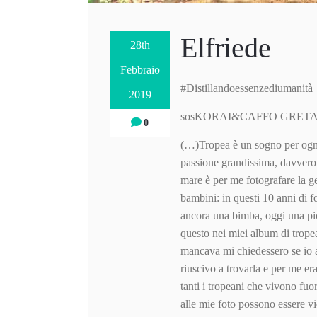
Elfriede
28th
Febbraio
#Distillandoessenzediumanità
2019
sosKORAI&CAFFO GRETA Qu
0
(…)Tropea è un sogno per ogni
passione grandissima, davvero u
mare è per me fotografare la gen
bambini: in questi 10 anni di fo
ancora una bimba, oggi una p
questo nei miei album di trop
mancava mi chiedessero se io a
riuscivo a trovarla e per me e
tanti i tropeani che vivono fuo
alle mie foto possono essere vi