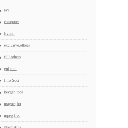
avi
computer
Eventi
exclusive,others
full,others
gui,tool
Info Soci
keygen,tool
magnet,hq
mpeg,free
Normativa