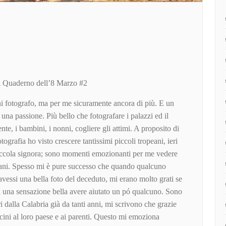
aderno dell’8 Marzo #2
 fotografo, ma per me sicuramente ancora di più. E un
na passione. Più bello che fotografare i palazzi ed il
te, i bambini, i nonni, cogliere gli attimi. A proposito di
tografia ho visto crescere tantissimi piccoli tropeani, ieri
iccola signora; sono momenti emozionanti per me vedere
eani. Spesso mi è pure successo che quando qualcuno
vessi una bella foto del deceduto, mi erano molto grati se
ra una sensazione bella avere aiutato un pó qualcuno. Sono
ri dalla Calabria già da tanti anni, mi scrivono che grazie
cini al loro paese e ai parenti. Questo mi emoziona