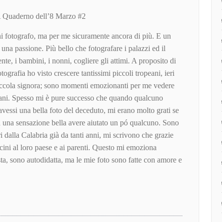
aderno dell’8 Marzo #2
 fotografo, ma per me sicuramente ancora di più. E un
na passione. Più bello che fotografare i palazzi ed il
te, i bambini, i nonni, cogliere gli attimi. A proposito di
tografia ho visto crescere tantissimi piccoli tropeani, ieri
iccola signora; sono momenti emozionanti per me vedere
eani. Spesso mi è pure successo che quando qualcuno
vessi una bella foto del deceduto, mi erano molto grati se
ra una sensazione bella avere aiutato un pó qualcuno. Sono
ri dalla Calabria già da tanti anni, mi scrivono che grazie
cini al loro paese e ai parenti. Questo mi emoziona
a, sono autodidatta, ma le mie foto sono fatte con amore e