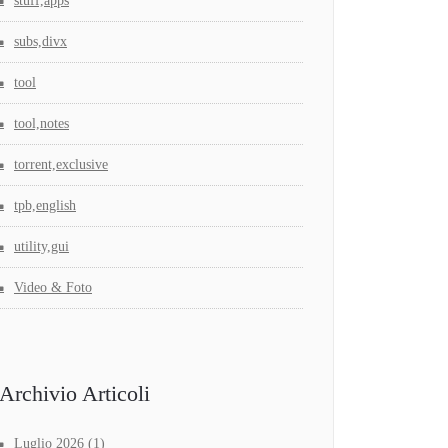
stuff,apps
subs,divx
tool
tool,notes
torrent,exclusive
tpb,english
utility,gui
Video & Foto
Archivio Articoli
Luglio 2026
(1)