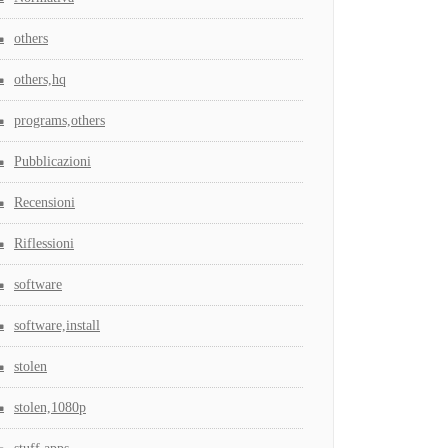
others
others,hq
programs,others
Pubblicazioni
Recensioni
Riflessioni
software
software,install
stolen
stolen,1080p