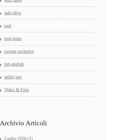
stuff,apps
subs,divx
tool
tool,notes
torrent,exclusive
tpb,english
utility,gui
Video & Foto
Archivio Articoli
Luglio 2026
(1)