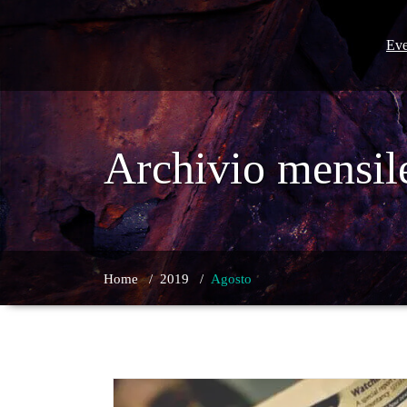
Skip
to
content
Eve
Archivio mensil
Home
/
2019
/
Agosto