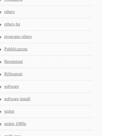
others
others,hq
programs,others
Pubblicazioni
Recensioni
Riflessioni
software
software,install
stolen
stolen,1080p