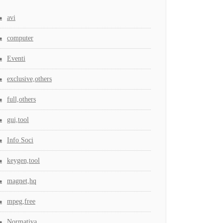
avi
computer
Eventi
exclusive,others
full,others
gui,tool
Info Soci
keygen,tool
magnet,hq
mpeg,free
Normativa