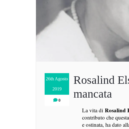
Rosalind El
26th Agosto
2019
mancata
0
Rosalind E
La vita di
contributo che questa 
e ostinata, ha dato al