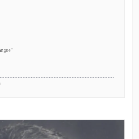
sangue”
i