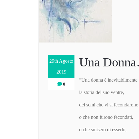
Una Donn
29th Agosto
2019
“Una donna è inevitabilmente
0
la storia del suo ventre,
dei semi che vi si fecondarono
o che non furono fecondati,
o che smisero di esserlo,