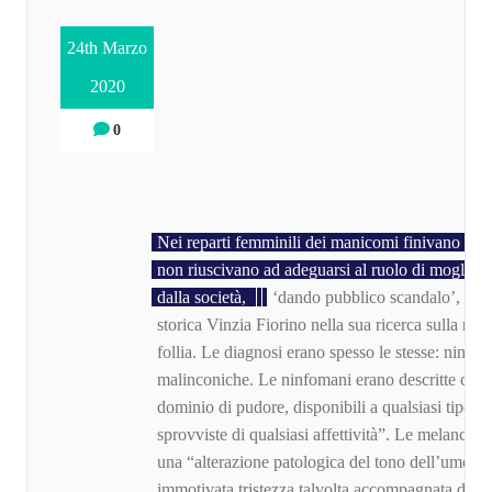
24th Marzo
2020
0
Nei reparti femminili dei manicomi finivano spe
non riuscivano ad adeguarsi al ruolo di moglie 
dalla società,
‘dando pubblico scandalo’, com
storica Vinzia Fiorino nella sua ricerca sulla rap
follia. Le diagnosi erano spesso le stesse: ninfo
malinconiche. Le ninfomani erano descritte com
dominio di pudore, disponibili a qualsiasi tipo di
sprovviste di qualsiasi affettività”. Le melanconi
una “alterazione patologica del tono dell’umore,
immotivata tristezza talvolta accompagnata da a