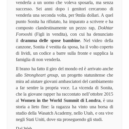
venderla a un uomo che voleva sposarla, ma senza
successo. Sei anni dopo i genitori cercarono di
venderla una seconda volta, per 9mila dollari. A quel
punto Sonita ha rifiutato, ha imparato a scrivere e ha
composto clandestinamente un pezzo rap,
Dokhtar
Foroosh
i (Figli in vendita), con cui ha denunciato
il
dramma delle spose bambine
. Nel video della
canzone, Sonita è vestita da sposa, ha il volto coperto
di lividi, un codice a barre sulla fronte e supplica la
famiglia di non venderla.
Il brano ha fatto il giro del mondo ed è arrivato anche
allo
Strongheart group
, un progetto statunitense che
mira ad aiutare giovani ambasciatori del cambiamento
a far sentire la propria voce. La vicenda di Sonita,
che la giovane rapper ha raccontato nell’ottobre 2015
al
Women in the World Summit di Londra
, è una
storia a lieto fine: la ragazza ha vinto una borsa di
studio della Wasatch Academy, nello Utah, e ora vive
negli Stati Uniti, dove sta proseguendo gli studi.
Dal Web