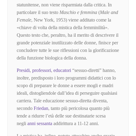
statunitense, non viene risparmiata dalla critica. In
particolare il suo testo
Maschio e femmina
(
Male and
Female
, New York, 1953) viene additato come la
«chiave di volta della mistica della femminilità».
Questo testo che, peraltro, ha il merito di descrivere il
grande potenziale inutilizzato delle donne, finisce per
concludere tutte le sue riflessioni con la glorificazione
della funzione biologica della donna.
Presidi
,
professori
,
educatori
“sessuo-diretti” hanno,
inoltre, predisposto i loro programmi didattici con lo
scopo di preparare le donne a essere mogli e madri
ideali, distogliendole dall’idea di perseguire qualsiasi
carriera. Tale educazione sessuo-diretta diventa,
secondo
Friedan
, tanto più pericolosa quanto più
tende a ridurre l’età delle sue destinatarie scesa
negli
anni sessanta
addirittura a 11-12 anni.
La mistica ha, infine, potuto attecchire anche grazie