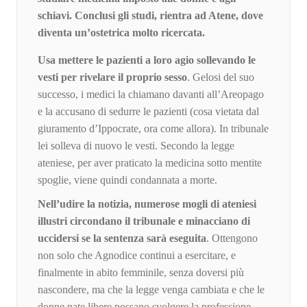
schiavi. Conclusi gli studi, rientra ad Atene, dove
diventa un’ostetrica molto ricercata.
Usa mettere le pazienti a loro agio sollevando le
vesti per rivelare il proprio sesso
. Gelosi del suo
successo, i medici la chiamano davanti all’Areopago
e la accusano di sedurre le pazienti (cosa vietata dal
giuramento d’Ippocrate, ora come allora). In tribunale
lei solleva di nuovo le vesti. Secondo la legge
ateniese, per aver praticato la medicina sotto mentite
spoglie, viene quindi condannata a morte.
Nell’udire la notizia, numerose mogli di ateniesi
illustri circondano il tribunale e minacciano di
uccidersi se la sentenza sarà eseguita
. Ottengono
non solo che Agnodice continui a esercitare, e
finalmente in abito femminile, senza doversi più
nascondere, ma che la legge venga cambiata e che le
donne nate libere possano svolgere la professione