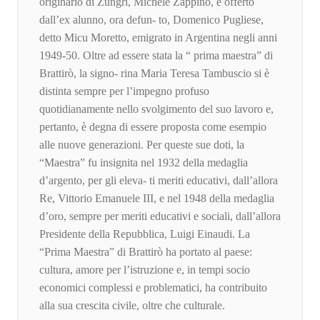
originario di Zungri, Michele Zappino, e offerto
dall’ex alunno, ora defun- to, Domenico Pugliese,
detto Micu Moretto, emigrato in Argentina negli anni
1949-50. Oltre ad essere stata la “ prima maestra” di
Brattirò, la signo- rina Maria Teresa Tambuscio si è
distinta sempre per l’impegno profuso
quotidianamente nello svolgimento del suo lavoro e,
pertanto, è degna di essere proposta come esempio
alle nuove generazioni. Per queste sue doti, la
“Maestra” fu insignita nel 1932 della medaglia
d’argento, per gli eleva- ti meriti educativi, dall’allora
Re, Vittorio Emanuele III, e nel 1948 della medaglia
d’oro, sempre per meriti educativi e sociali, dall’allora
Presidente della Repubblica, Luigi Einaudi. La
“Prima Maestra” di Brattirò ha portato al paese:
cultura, amore per l’istruzione e, in tempi socio
economici complessi e problematici, ha contribuito
alla sua crescita civile, oltre che culturale.