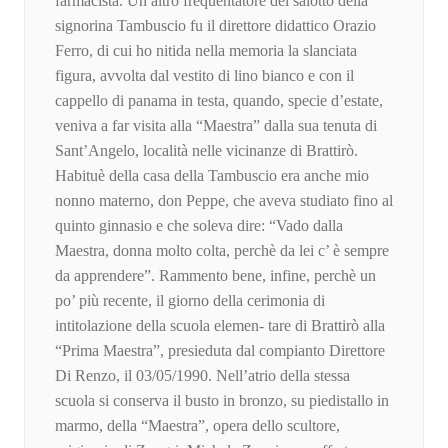
farmacista. Un altro frequentatore del salotto della
signorina Tambuscio fu il direttore didattico Orazio
Ferro, di cui ho nitida nella memoria la slanciata
figura, avvolta dal vestito di lino bianco e con il
cappello di panama in testa, quando, specie d’estate,
veniva a far visita alla “Maestra” dalla sua tenuta di
Sant’Angelo, località nelle vicinanze di Brattirò.
Habituè della casa della Tambuscio era anche mio
nonno materno, don Peppe, che aveva studiato fino al
quinto ginnasio e che soleva dire: “Vado dalla
Maestra, donna molto colta, perchè da lei c’ è sempre
da apprendere”. Rammento bene, infine, perchè un
po’ più recente, il giorno della cerimonia di
intitolazione della scuola elemen- tare di Brattirò alla
“Prima Maestra”, presieduta dal compianto Direttore
Di Renzo, il 03/05/1990. Nell’atrio della stessa
scuola si conserva il busto in bronzo, su piedistallo in
marmo, della “Maestra”, opera dello scultore,