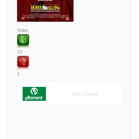
Votes
15
2
Get uTorrent