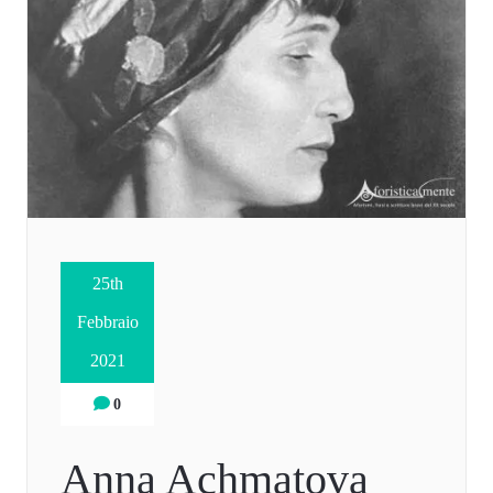
25th
Febbraio
2021
0
Anna Achmatova