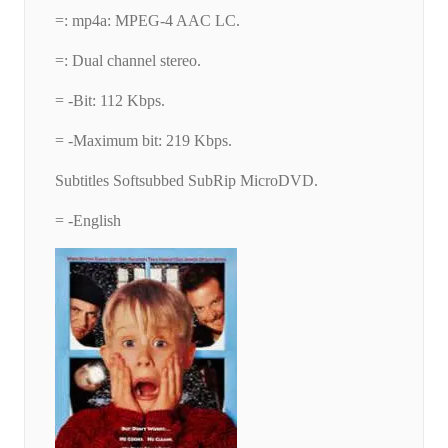
=: mp4a: MPEG-4 AAC LC.
=: Dual channel stereo.
= -Bit: 112 Kbps.
= -Maximum bit: 219 Kbps.
Subtitles Softsubbed SubRip MicroDVD.
= -English