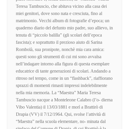
Teresa Tambuscio, che abitava vicino alla casa dei
miei genitori, dove sono nata e cresciuta, fino al
matrimonio. Vecchi album di fotografie d’epoca; un
quaderno diario del defunto mio padre, suo allievo, in
tenuta di “piccolo balilla” (gli scolari dell’epoca
fascista); e soprattutto il prezioso aiuto di Sarina
Rombolà, sua pronipote, nonchè mia cara amica:
questi sono gli strumenti di cui mi sono avvalsa
nell’indagare intorno alla figura di questa esemplare
educatrice di tante generazioni di scolari. Andando a
ritroso nel tempo, come in un “flashback”, riaffiorano
sprazzi di momenti rimasti impressi indelebilmente
nella mia memoria. La “Maestra” Maria Teresa
Tambuscio nacque a Monteleone Calabro (l’o- dierna
Vibo Valentia) il 13/03/1881 e morì a Brattirò di
Drapia (VV) il 7/12/1964. Qui, svolse l’attività di
“Maestra” nella scuola elementare, no- minata dal
sindaco del Comune di Drapia, di cui Brattirò è la