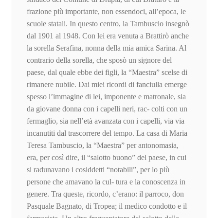
frazione più importante, non essendoci, all’epoca, le
scuole statali. In questo centro, la Tambuscio insegnò
dal 1901 al 1948. Con lei era venuta a Brattirò anche
la sorella Serafina, nonna della mia amica Sarina. Al
contrario della sorella, che sposò un signore del
paese, dal quale ebbe dei figli, la “Maestra” scelse di
rimanere nubile. Dai miei ricordi di fanciulla emerge
spesso l’immagine di lei, imponente e matronale, sia
da giovane donna con i capelli neri, rac- colti con un
fermaglio, sia nell’età avanzata con i capelli, via via
incanutiti dal trascorrere del tempo. La casa di Maria
Teresa Tambuscio, la “Maestra” per antonomasia,
era, per così dire, il “salotto buono” del paese, in cui
si radunavano i cosiddetti “notabili”, per lo più
persone che amavano la cul- tura e la conoscenza in
genere. Tra queste, ricordo, c’erano: il parroco, don
Pasquale Bagnato, di Tropea; il medico condotto e il