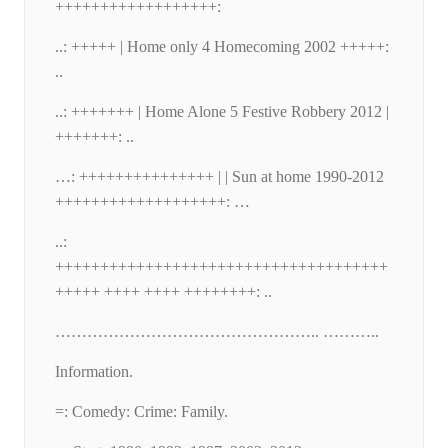
++++++++++++++++++:
..: +++++ | Home only 4 Homecoming 2002 +++++:
..
..: +++++++ | Home Alone 5 Festive Robbery 2012 |
+++++++: ..
…: +++++++++++++++ | | Sun at home 1990-2012
+++++++++++++++++++: …
..:
+++++++++++++++++++++++++++++++++++++
+++++ ++++ ++++ ++++++++: ..
………………………………………….. ………..
Information.
=: Comedy: Crime: Family.