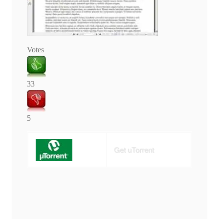
Votes
33
5
Get uTorrent