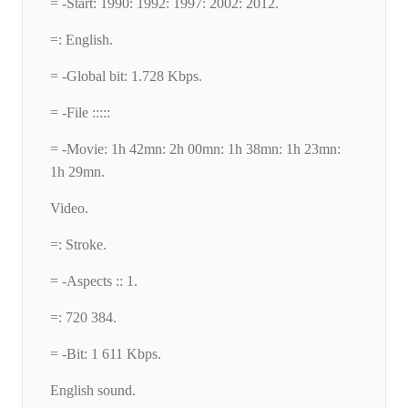
= -Start: 1990: 1992: 1997: 2002: 2012.
=: English.
= -Global bit: 1.728 Kbps.
= -File :::::
= -Movie: 1h 42mn: 2h 00mn: 1h 38mn: 1h 23mn:
1h 29mn.
Video.
=: Stroke.
= -Aspects :: 1.
=: 720 384.
= -Bit: 1 611 Kbps.
English sound.