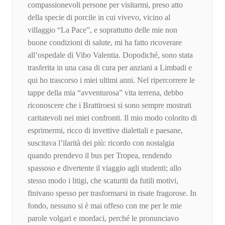
compassionevoli persone per visitarmi, preso atto
della specie di porcile in cui vivevo, vicino al
villaggio “La Pace”, e soprattutto delle mie non
buone condizioni di salute, mi ha fatto ricoverare
all’ospedale di Vibo Valentia. Dopodiché, sono stata
trasferita in una casa di cura per anziani a Limbadi e
qui ho trascorso i miei ultimi anni. Nel ripercorrere le
tappe della mia “avventurosa” vita terrena, debbo
riconoscere che i Brattiroesi si sono sempre mostrati
caritatevoli nei miei confronti. Il mio modo colorito di
esprimermi, ricco di invettive dialettali e paesane,
suscitava l’ilarità dei più: ricordo con nostalgia
quando prendevo il bus per Tropea, rendendo
spassoso e divertente il viaggio agli studenti; allo
stesso modo i litigi, che scaturiti da futili motivi,
finivano spesso per trasformarsi in risate fragorose. In
fondo, nessuno si è mai offeso con me per le mie
parole volgari e mordaci, perché le pronunciavo