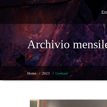
Skip
to
content
Eve
Archivio mensil
Home
/
2023
/
Gennaio