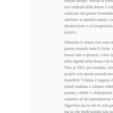
Perché taciute? Perché la storia
nei confronti delle donne é col
realizzate dal genere femminile
attribuite ai rispettivi mariti, 
disattenzione e col pregiudizio,
passivo.
Oltretutto le donne non sono st
guerra essendo forte Il cliché d
buono solo a sposarsi, a fare fi
della dignità della donna che 
Fino al 1963, per esempio, esis
proprio con questa assurda mot
Ranelletti “é fatua, é leggera, 
quindi inadatta a valutare obie
portata, i delitti e i delinquen
coautrice di un emendamento vo
Signorina ma sa che in certi g
ma so che molti uomini non rag