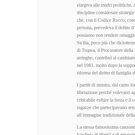
elargiva alle madri prolifiche,
discipline considerare strategic
che, con il Codice Rocco, cons
persona, prevedeva il delitto d
possiamo non rendere omaggio a
Sicilia, poco più che diciottenn
di Tropea, il Procuratore dell
arringhe, contribuì al cambiam
nel 1981, molto dopo la soppre
riforma del diritto di famiglia 
I partiti di sinistra, dal canto 
liberazione perché volevano ap
criticabile esibire la forza e i
ragazze che partecipavano senz
all’immagine tradizionale del
La stessa famosissima canzone,
bandiera di libertà e di emanci