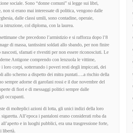
ione sociale. Sono “donne comuni” si legge sui libri,
, non si erano mai interessate di politica, vengono dalle
rghesia, dalle classi umili, sono contadine, operaie,
za istruzione, col diploma, con la laurea.
settimane che precedono l’armistizio e si rafforza dopo l’8
nage di massa, tantissimi soldati allo sbando, per non finire
nascosti, sfamati e rivestiti per non essere riconosciuti. Le
derne Antigone comprendo con lenzuola le vittime,
i loro corpi, sotterrando i poveri resti degli impiccati, dei
ndoli allo scherno a dispetto dei mitra puntati….a rischio della
ano sempre adorne di garofani rossi e il due novembre del
coperte di fiori e di messaggi politici sempre dalle
agli occupanti.
e di molteplici azioni di lotta, gli unici indizi della loro
a sigaretta. All’epoca i pantaloni erano considerati roba da
all’aperto e in luoghi pubblici, era una trasgressione forte,
 libertà.