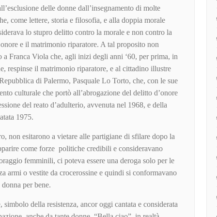
 all’esclusione delle donne dall’insegnamento di molte
he, come lettere, storia e filosofia, e alla doppia morale
iderava lo stupro delitto contro la morale e non contro la
’onore e il matrimonio riparatore. A tal proposito non
 Franca Viola che, agli inizi degli anni ‘60, per prima, in
e, respinse il matrimonio riparatore, e al cittadino illustre
a Repubblica di Palermo, Pasquale Lo Torto, che, con le sue
ento culturale che portò all’abrogazione del delitto d’onore
ssione del reato d’adulterio, avvenuta nel 1968, e della
datata 1975.
loro, non esitarono a vietare alle partigiane di sfilare dopo la
parire come forze politiche credibili e consideravano
l coraggio femminili, ci poteva essere una deroga solo per le
a armi o vestite da crocerossine e quindi si conformavano
la donna per bene.
 simbolo della resistenza, ancor oggi cantata e considerata
pazione, anche da tante donne, “Bella ciao”, in realtà,