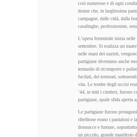
così numerose e di ogni condiz
donne che, in larghissima parte
campagne, dalle città, dalla bo
casalinghe, professioniste, sen
L’opera femminile inizia nelle 
settembre. Si realizza un mater
nelle mani dei nazisti, vengono 
partigiane diventano anche mo
tentando di ricomporre e pulire 
fucilati, dei torturati, sottrae
vita. Le tombe degli uccisi er
‘44, in tutti i cimiteri, furono 
partigiane, quale sfida aperta 
Le partigiane furono protagonist
ribellione erano i pantaloni e l
donnacce e fumare, soprattutto 
un piccolo, grande manifesto di