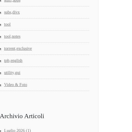
stuff,apps
subs,divx
tool
tool,notes
torrent,exclusive
tpb,english
utility,gui
Video & Foto
Archivio Articoli
Luglio 2026
(1)