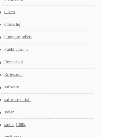
others
others,hq
programs,others
Pubblicazioni
Recensioni
Riflessioni
software
software,install
stolen
stolen,1080p