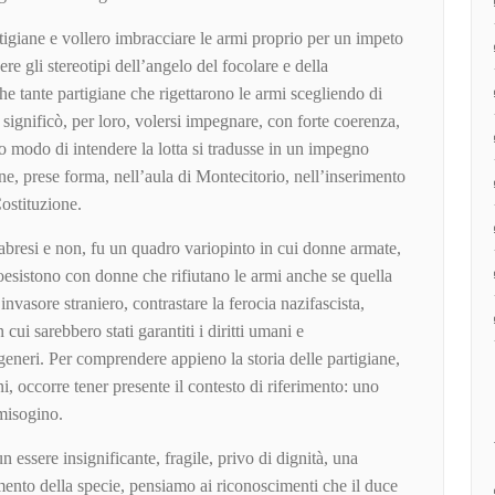
igiane e vollero imbracciare le armi proprio per un impeto
re gli stereotipi dell’angelo del focolare e della
e tante partigiane che rigettarono le armi scegliendo di
rle significò, per loro, volersi impegnare, con forte coerenza,
oro modo di intendere la lotta si tradusse in un impegno
one, prese forma, nell’aula di Montecitorio, nell’inserimento
Costituzione.
abresi e non, fu un quadro variopinto in cui donne armate,
oesistono con donne che rifiutano le armi anche se quella
invasore straniero, contrastare la ferocia nazifascista,
 cui sarebbero stati garantiti i diritti umani e
generi. Per comprendere appieno la storia delle partigiane,
ni, occorre tener presente il contesto di riferimento: uno
misogino.
 essere insignificante, fragile, privo di dignità, una
ento della specie, pensiamo ai riconoscimenti che il duce