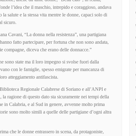
fonde l’idea che il maschio, intrepido e coraggioso, andava
 la salute e la stessa vita mentre le donne, capaci solo di
al sicuro.
iana Cavani, “La donna nella resistenza”, una partigiana
 hanno fatto partecipare, per fortuna che non sono andata,
mie compagne, diceva che erano delle donnacce.”
e sono state ma il loro impegno si svolse fuori dalla
vevano con le famiglie, spesso emigrate per mancanza di
loro atteggiamento antifascista.
a Biblioteca Regionale Calabrese di Soriano e all’ANPI e
, la ragione di questo dato sta sicuramente nei tempi della
he in Calabria, e al Sud in genere, avvenne molto prima
storie sono molto simili a quelle delle partigiane d’ogni altra
rima che le donne entrassero in scena, da protagoniste,