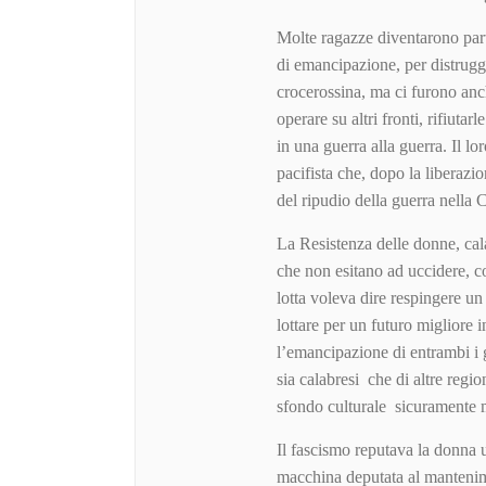
Molte ragazze diventarono part
di emancipazione, per distrugge
crocerossina, ma ci furono anch
operare su altri fronti, rifiuta
in una guerra alla guerra. Il l
pacifista che, dopo la liberazi
del ripudio della guerra nella 
La Resistenza delle donne, cal
che non esitano ad uccidere, c
lotta voleva dire respingere un 
lottare per un futuro migliore in
l’emancipazione di entrambi i 
sia calabresi che di altre regio
sfondo culturale sicuramente 
Il fascismo reputava la donna un
macchina deputata al mantenim