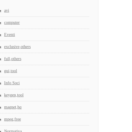
avi
computer
Eventi
exclusive,others
full,others
gui,tool
Info Soci
keygen,tool
magnet,hq
mpeg,free
Normativa