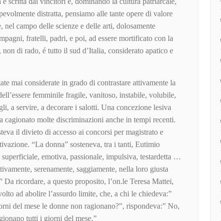
 é scritta dai vincitori e, dominando la cultura patriarcale,
pevolmente distratta, pensiamo alle tante opere di valore
, nel campo delle scienze e delle arti, dolosamente
compagni, fratelli, padri, e poi, ad essere mortificato con la
 non di rado, é tutto il sud d’Italia, considerato apatico e
ate mai considerate in grado di contrastare attivamente la
ell’essere femminile fragile, vanitoso, instabile, volubile,
gli, a servire, a decorare i salotti. Una concezione lesiva
ha cagionato molte discriminazioni anche in tempi recenti.
teva il divieto di accesso ai concorsi per magistrato e
ivazione. “La donna” sosteneva, tra i tanti, Eutimio
é superficiale, emotiva, passionale, impulsiva, testardetta …
ttivamente, serenamente, saggiamente, nella loro giusta
ti.” Da ricordare, a questo proposito, l’on.le Teresa Mattei,
lto ad abolire l’assurdo limite, che, a chi le chiedeva:”
iorni del mese le donne non ragionano?”, rispondeva:” No,
ionano tutti i giorni del mese.”