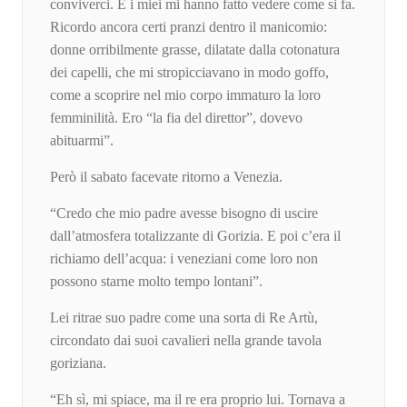
conviverci. E i miei mi hanno fatto vedere come si fa.
Ricordo ancora certi pranzi dentro il manicomio:
donne orribilmente grasse, dilatate dalla cotonatura
dei capelli, che mi stropicciavano in modo goffo,
come a scoprire nel mio corpo immaturo la loro
femminilità. Ero “la fia del direttor”, dovevo
abituarmi”.
Però il sabato facevate ritorno a Venezia.
“Credo che mio padre avesse bisogno di uscire
dall’atmosfera totalizzante di Gorizia. E poi c’era il
richiamo dell’acqua: i veneziani come loro non
possono starne molto tempo lontani”.
Lei ritrae suo padre come una sorta di Re Artù,
circondato dai suoi cavalieri nella grande tavola
goriziana.
“Eh sì, mi spiace, ma il re era proprio lui. Tornava a