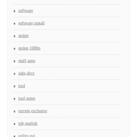
software
software,install
stolen
stolen,1080p
stuff,apps
subs,divx
tool
tool,notes
torrent,exclusive
tpb,english
utility,gui