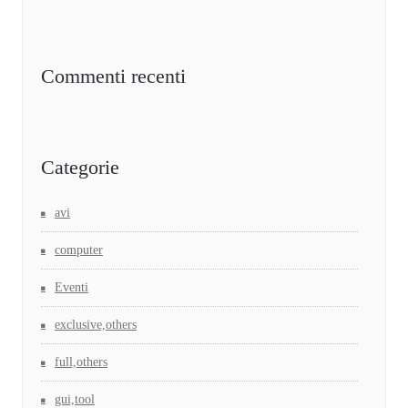
Commenti recenti
Categorie
avi
computer
Eventi
exclusive,others
full,others
gui,tool