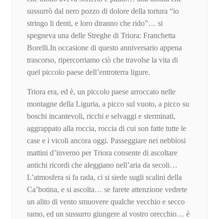
sussurrò dal nero pozzo di dolore della tortura “io
stringo li denti, e loro diranno che rido”… si
spegneva una delle Streghe di Triora: Franchetta
Borelli.In occasione di questo anniversario appena
trascorso, ripercorriamo ciò che travolse la vita di
quel piccolo paese dell’entroterra ligure.
Triora era, ed è, un piccolo paese arroccato nelle
montagne della Liguria, a picco sul vuoto, a picco su
boschi incantevoli, ricchi e selvaggi e sterminati,
aggrappato alla roccia, roccia di cui son fatte tutte le
case e i vicoli ancora oggi. Passeggiare nei nebbiosi
mattini d’inverno per Triora consente di ascoltare
antichi ricordi che aleggiano nell’aria da secoli…
L’atmosfera si fa rada, ci si siede sugli scalini della
Ca’botina, e si ascolta… se farete attenzione vedrete
un alito di vento smuovere qualche vecchio e secco
ramo, ed un sussurro giungere al vostro orecchio… è