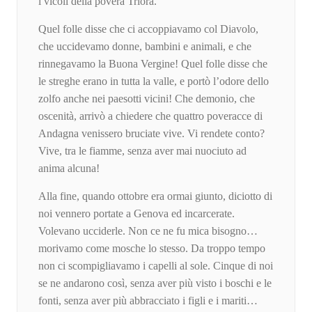
i vicoli della povera Triora.
Quel folle disse che ci accoppiavamo col Diavolo,
che uccidevamo donne, bambini e animali, e che
rinnegavamo la Buona Vergine! Quel folle disse che
le streghe erano in tutta la valle, e portò l’odore dello
zolfo anche nei paesotti vicini! Che demonio, che
oscenità, arrivò a chiedere che quattro poveracce di
Andagna venissero bruciate vive. Vi rendete conto?
Vive, tra le fiamme, senza aver mai nuociuto ad
anima alcuna!
Alla fine, quando ottobre era ormai giunto, diciotto di
noi vennero portate a Genova ed incarcerate.
Volevano ucciderle. Non ce ne fu mica bisogno…
morivamo come mosche lo stesso. Da troppo tempo
non ci scompigliavamo i capelli al sole. Cinque di noi
se ne andarono così, senza aver più visto i boschi e le
fonti, senza aver più abbracciato i figli e i mariti…