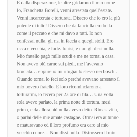
E dalla disperazione, le altre gridarono il mio nome.
Io, Franchetta Borelli, venni arrestata quell’estate.
Venni incarcerata e torturata. Dissero che io ero la più
potente di tutte! Dissero che da fanciulla ero bella
come il peccato e che mi davo a tutti. Io non
confessai nulla, gli risi in faccia a quegli stolti. Ero
ricca e vecchia, e forte. Io risi, e non gli dissi nulla.
Mio fratello pagò mille scudi e me ne tornai a casa.
Non avevo più carne sui piedi, me l’avevano
bruciata… eppure io mi rifugiai lo stesso nei boschi.
Quando tornai lo feci solo perché avevano arrestato il
mio povero fratello. E loro ricominciarono a
torturarmi, lo fecero per 23 ore di fila… Una volta
sola avevo parlato, la prima notte di tortura, mesi
prima, e da allora più nulla avevo detto. Rimasi zitta,
o parlai delle mie amate castagne. Ormai era autunno
e maturavano ed il loro profumo era caro al mio
vecchio cuore… Non dissi nulla. Distrussero il mio