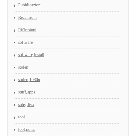
Pubblicazioni
Recensioni
Riflessioni
software
software,install
stolen
stolen,1080p
stuff,apps
subs,divx
tool
tool,notes