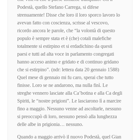
Podestà, quello Stefano Carrega, si difese
strenuamente! Disse che loro il loro sporco lavoro lo
avevan fatto con coscienza, scrisse al vescovo,
ricordo ancora le parole, che “la volontà di questo
populo è sempre stata et è (che) cotali malefiche
totalmente si estirpino et si erdadichino da questi
paesi e tutti ad alta voce in parlamento congregati
hanno acceso animo e gridato e di continuo gridano
che si estirpino”. (ndr: lettera data 20 gennaio 1588)
Quel mese di gennaio mi fu caro, sperai che tutto
finisse. Loro se ne andarono, ma nulla finì. Le
streghe vennero lasciate alla Ca’botina e alla Ca degli
Spiriti, le “nostre prigioni”. Le lasciarono lì a marcire
fino a maggio. Nessuno venne ad ascoltarle, nessuno
si preoccupò di loro, nessuno pensò alla lunghezza
delle albe in prigionia… nessuno.
Quando a maggio arrivò il nuovo Podestà, quel Gian