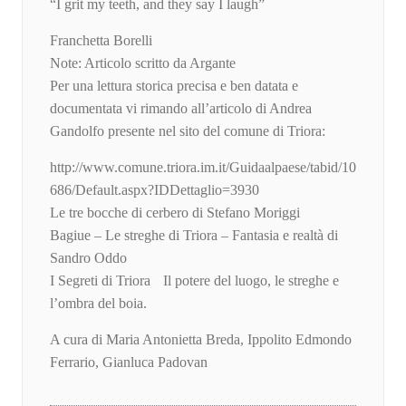
“I grit my teeth, and they say I laugh”
Franchetta Borelli
Note: Articolo scritto da Argante
Per una lettura storica precisa e ben datata e
documentata vi rimando all’articolo di Andrea
Gandolfo presente nel sito del comune di Triora:
http://www.comune.triora.im.it/Guidaalpaese/tabid/10
686/Default.aspx?IDDettaglio=3930
Le tre bocche di cerbero di Stefano Moriggi
Bagiue – Le streghe di Triora – Fantasia e realtà di
Sandro Oddo
I Segreti di Triora Il potere del luogo, le streghe e
l’ombra del boia.
A cura di Maria Antonietta Breda, Ippolito Edmondo
Ferrario, Gianluca Padovan