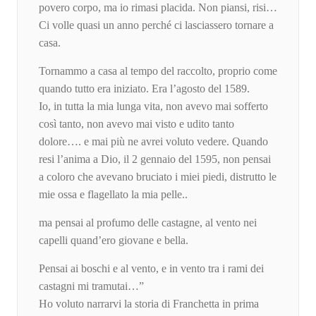
povero corpo, ma io rimasi placida. Non piansi, risi…
Ci volle quasi un anno perché ci lasciassero tornare a
casa.
Tornammo a casa al tempo del raccolto, proprio come
quando tutto era iniziato. Era l’agosto del 1589.
Io, in tutta la mia lunga vita, non avevo mai sofferto
così tanto, non avevo mai visto e udito tanto
dolore…. e mai più ne avrei voluto vedere. Quando
resi l’anima a Dio, il 2 gennaio del 1595, non pensai
a coloro che avevano bruciato i miei piedi, distrutto le
mie ossa e flagellato la mia pelle..
ma pensai al profumo delle castagne, al vento nei
capelli quand’ero giovane e bella.
Pensai ai boschi e al vento, e in vento tra i rami dei
castagni mi tramutai…”
Ho voluto narrarvi la storia di Franchetta in prima