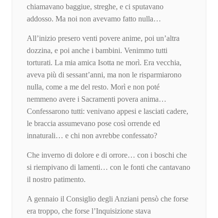
chiamavano baggiue, streghe, e ci sputavano
addosso. Ma noi non avevamo fatto nulla…
All’inizio presero venti povere anime, poi un’altra
dozzina, e poi anche i bambini. Venimmo tutti
torturati. La mia amica Isotta ne morì. Era vecchia,
aveva più di sessant’anni, ma non le risparmiarono
nulla, come a me del resto. Morì e non poté
nemmeno avere i Sacramenti povera anima…
Confessarono tutti: venivano appesi e lasciati cadere,
le braccia assumevano pose così orrende ed
innaturali… e chi non avrebbe confessato?
Che inverno di dolore e di orrore… con i boschi che
si riempivano di lamenti… con le fonti che cantavano
il nostro patimento.
A gennaio il Consiglio degli Anziani pensò che forse
era troppo, che forse l’Inquisizione stava