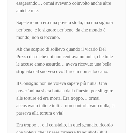
esagerando… ormai avevano coinvolto anche altre
amiche mie.
Sapete io non ero una povera stolta, ma una signora
per bene, e le signore per bene, da che mondo è
mondo, non si toccano.
Ah che sospiro di sollievo quando il vicario Del
Pozzo disse che noi non centravamo nulla, che tutte
le accuse erano assurde… aveva ricevuto una bella
strigliata dal suo vescovo! I ricchi non si toccano.
Il Consiglio non ne voleva sapere più nulla. Una
pover’anima si era buttata dalla finestra per sfuggire
alle torture ed era morta. Era troppo… ormai
accusavano tutto e tutti… non controllavano nulla, si
passava alla tortura e via!
Era troppo… e il consiglio, in quel gennaio, ricordo
che voleva che il paese tornasse tranquillo! Oh il