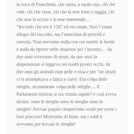
la voce di Franchetta, che narra, a modo suo, ciò che
vide, ciò che visse, ciò che la rese forte e saggia, ciò
che non la uccise e la rese immortale….
“Ricordo che era il 1587 ed era estate. Non l’estate
allegra del raccolto, ma l’ennesima di povertà e
carestia. Non avevamo nulla con cui nutrire le bestie
e nulla da riporre nelle dispense per l’inverno… da
due anni vivevamo di stenti, da due anni la
disperazione si leggeva nei nostri poveri occhi, da
due anni gli animali eran pelle e ossa e per ‘ste strade
ci si arrampicava a fatica e curvi. Era colpa delle
streghe, sicuramente colpa delle streghe… il
Parlamento triorese si era riunito sapete? e così aveva
deciso: sono le streghe sono le streghe sono le
streghe! Avevan pagato cinquecento scudi per avere i
loro processi! Morivamo di fame, ma i soldi li
avevamo per trovare le streghe!