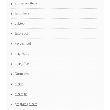
exclusive,others
full,others
gui,tool
Info Soci
keygen,tool
magnet,hq
mpeg,free
Normativa
others
others,hq
programs,others