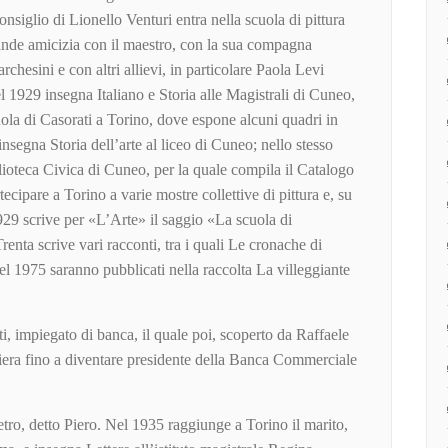
onsiglio di Lionello Venturi entra nella scuola di pittura
rande amicizia con il maestro, con la sua compagna
esini e con altri allievi, in particolare Paola Levi
 1929 insegna Italiano e Storia alle Magistrali di Cuneo,
ola di Casorati a Torino, dove espone alcuni quadri in
nsegna Storia dell’arte al liceo di Cuneo; nello stesso
blioteca Civica di Cuneo, per la quale compila il Catalogo
ecipare a Torino a varie mostre collettive di pittura e, su
1929 scrive per «L’Arte» il saggio «La scuola di
Trenta scrive vari racconti, tra i quali Le cronache di
nel 1975 saranno pubblicati nella raccolta La villeggiante
 impiegato di banca, il quale poi, scoperto da Raffaele
riera fino a diventare presidente della Banca Commerciale
etro, detto Piero. Nel 1935 raggiunge a Torino il marito,