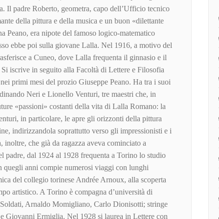
na. Il padre Roberto, geometra, capo dell’Ufficio tecnico
te della pittura e della musica e un buon «dilettante
na Peano, era nipote del famoso logico-matematico
sso ebbe poi sulla giovane Lalla. Nel 1916, a motivo del
trasferisce a Cuneo, dove Lalla frequenta il ginnasio e il
 Si iscrive in seguito alla Facoltà di Lettere e Filosofia
e nei primi mesi del prozio Giuseppe Peano. Ha tra i suoi
dinando Neri e Lionello Venturi, tre maestri che, in
uture «passioni» costanti della vita di Lalla Romano: la
Venturi, in particolare, le apre gli orizzonti della pittura
e, indirizzandola soprattutto verso gli impressionisti e i
a, inoltre, che già da ragazza aveva cominciato a
l padre, dal 1924 al 1928 frequenta a Torino lo studio
 In quegli anni compie numerosi viaggi con lunghi
amica del collegio torinese Andrée Arnoux, alla scoperta
ampo artistico. A Torino è compagna d’università di
oldati, Arnaldo Momigliano, Carlo Dionisotti; stringe
 e Giovanni Ermiglia. Nel 1928 si laurea in Lettere con