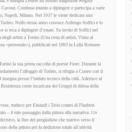
ima, e insegna Lettere all’istituto magistrale Regina
o Cavour. Continua intanto a dipingere e partecipa a varie
eo, Napoli, Milano. Nel 1937 le viene dedicata una
i Torino. Nello stesso anno conosce Ardengo Soffici e lo
 si reca a dipingere d’estate. Su invito di Soffici nel
 degli artisti a Torino (Una cena di artisti, Visita al
 una «personale»), pubblicati nel 1993 in Lalla Romano
Torino la sua prima raccolta di poesie Fiore. Durante la
rdamento l’alloggio di Torino, si rifugia a Cuneo con il
3 insegna presso l’istituto tecnico della città. Aderisce al
a Resistenza come incaricata dei Gruppi di difesa della
vese, traduce per Einaudi i Trois contes di Flaubert.
to – il mio passaggio dalla pittura alla narrativa. Un
ecisivo, la fine del pregiudizio che nutrivo verso il
 della pittura per la dedizione totale all’attività