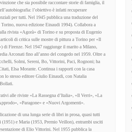
onvinzione che sia possibile raccontare storie di famiglia, il
l’autobiografia: l’obiettivo è infatti recuperare
enziali per tutti. Nel 1945 pubblica una traduzione del
, Torino, nuova edizione Einaudi 1994). Collabora a
alla rivista «Agorà» di Torino e su proposta di Eugenio
rticoli di critica sulle mostre di pittura a Torino per «Il
i Firenze. Nel 1947 raggiunge il marito a Milano,
edia Arconati fino all’anno del congedo nel 1959. Oltre a
helli, Solmi, Sereni, Bo, Vittorini, Paci, Rognoni; ha
Citati, Elsa Morante. Continua i rapporti con la casa
con lo stesso editore Giulio Einaudi, con Natalia
Bollati.
rativi alle riviste «La Rassegna d’Italia», «Il Verri», «La
«L’Approdo», «Paragone» e «Nuovi Argomenti».
icazione di una lunga serie di libri in prosa, quasi tutti
i (1951) e Maria (1953, Premio Veillon), entrambi usciti
esentazione di Elio Vittorini. Nel 1955 pubblica la