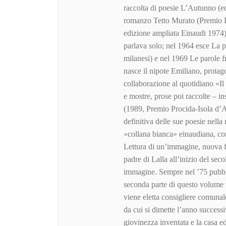
raccolta di poesie L’Autunno (e
romanzo Tetto Murato (Premio P
edizione ampliata Einaudi 1974
parlava solo; nel 1964 esce La 
milanesi) e nel 1969 Le parole f
nasce il nipote Emiliano, protag
collaborazione al quotidiano «Il 
e mostre, prose poi raccolte – 
(1989, Premio Procida-Isola d’A
definitiva delle sue poesie nella
«collana bianca» einaudiana, co
Lettura di un’immagine, nuova f
padre di Lalla all’inizio del sec
immagine. Sempre nel ’75 pubblic
seconda parte di questo volume v
viene eletta consigliere comunal
da cui si dimette l’anno succes
giovinezza inventata e la casa ed