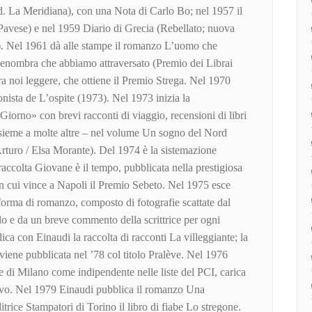
d. La Meridiana), con una Nota di Carlo Bo; nel 1957 il
avese) e nel 1959 Diario di Grecia (Rebellato; nuova
). Nel 1961 dà alle stampe il romanzo L’uomo che
penombra che abbiamo attraversato (Premio dei Librai
ra noi leggere, che ottiene il Premio Strega. Nel 1970
onista de L’ospite (1973). Nel 1973 inizia la
Giorno» con brevi racconti di viaggio, recensioni di libri
insieme a molte altre – nel volume Un sogno del Nord
rturo / Elsa Morante). Del 1974 è la sistemazione
 raccolta Giovane è il tempo, pubblicata nella prestigiosa
n cui vince a Napoli il Premio Sebeto. Nel 1975 esce
orma di romanzo, composto di fotografie scattate dal
olo e da un breve commento della scrittrice per ogni
a con Einaudi la raccolta di racconti La villeggiante; la
iene pubblicata nel ’78 col titolo Pralève. Nel 1976
e di Milano come indipendente nelle liste del PCI, carica
sivo. Nel 1979 Einaudi pubblica il romanzo Una
itrice Stampatori di Torino il libro di fiabe Lo stregone.