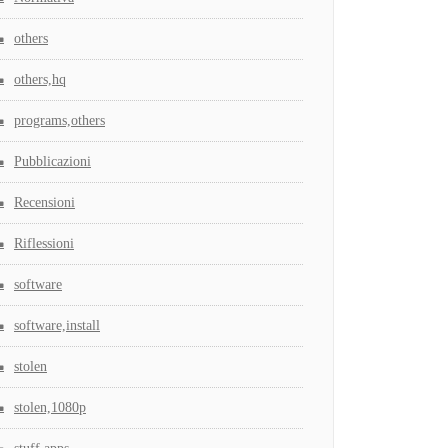
others
others,hq
programs,others
Pubblicazioni
Recensioni
Riflessioni
software
software,install
stolen
stolen,1080p