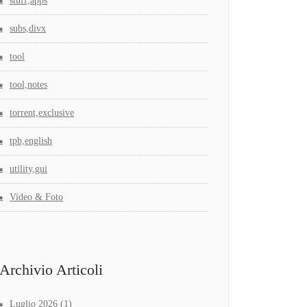
stuff,apps
subs,divx
tool
tool,notes
torrent,exclusive
tpb,english
utility,gui
Video & Foto
Archivio Articoli
Luglio 2026
(1)