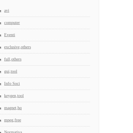
avi
computer
Eventi
exclusive,others
full,others
gui,tool
Info Soci
keygen,tool
magnet,hq
mpeg,free
Normativa