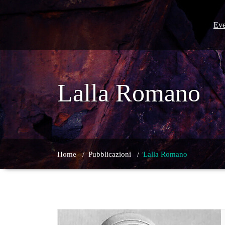
Skip
to
content
Eve
Lalla Romano
Home
/
Pubblicazioni
/
Lalla Romano