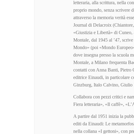
letteraria, alla scrittura, nella c
proprio mondo, senza scrivere del
attraverso la memoria verità ess
Journal di Delacroix (Chiantore
«Giustizia e Libertà» di Cuneo, 
Montale, dal 1945 al ’47, scrive a
Mondo» (poi «Mondo Europeo») d
dove insegna presso la scuola m
Montale, a Milano frequenta Bacc
contatti con Anna Banti, Pietro 
editrice Einaudi, in particolare 
Ginzburg, Italo Calvino, Giulio 
Collabora con pezzi critici e nar
Fiera letteraria», «Il caffè», 
A partire dal 1951 inizia la pubbl
editi da Einaudi: Le metamorfos
nella collana «I gettoni», con pr