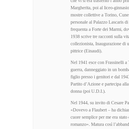
che vi si era trasferito l’anno pr
Margherita, poi al liceo-ginnasi
mostre collettive a Torino, Cun
personale al Palazzo Lascaris d
frequenta a Forte dei Marmi, dove
1938 scrive tre racconti sulla vita
collezionista, Inaugurazione di
pittrice (Einaudi).
Nel 1941 esce con Frassinelli a 
guerra, danneggiato in un bomba
figlio presso i genitori e dal 194
Partito d’Azione e partecipa all
donna (poi U.D.I.).
Nel 1944, su invito di Cesare Pa
«Dovevo a Flaubert – ha dichiara
cuore semplice per me era stato d
romanzo». Matura così l’abbandono