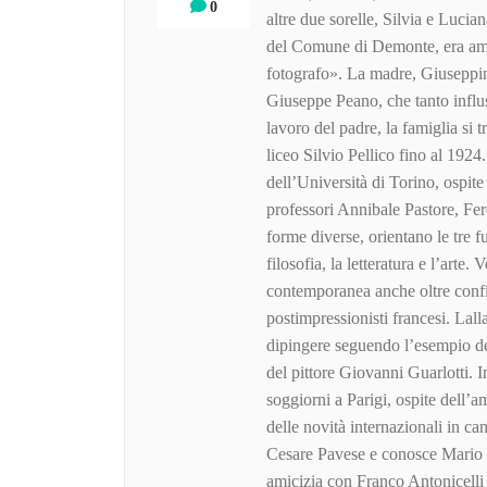
0
altre due sorelle, Silvia e Lucia
del Comune di Demonte, era aman
fotografo». La madre, Giuseppi
Giuseppe Peano, che tanto influ
lavoro del padre, la famiglia si 
liceo Silvio Pellico fino al 1924.
dell’Università di Torino, ospit
professori Annibale Pastore, Fer
forme diverse, orientano le tre f
filosofia, la letteratura e l’arte. 
contemporanea anche oltre confin
postimpressionisti francesi. Lall
dipingere seguendo l’esempio de
del pittore Giovanni Guarlotti.
soggiorni a Parigi, ospite dell’
delle novità internazionali in c
Cesare Pavese e conosce Mario S
amicizia con Franco Antonicelli