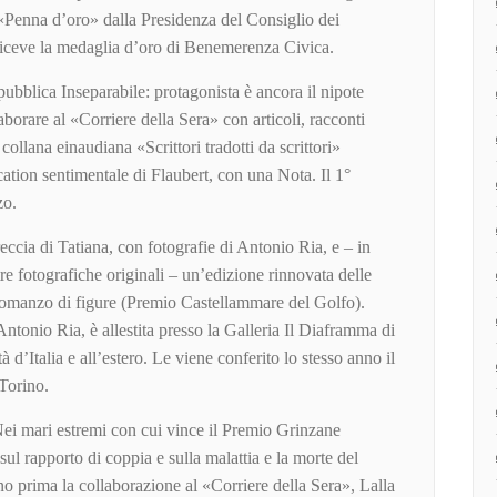
Penna d’oro» dalla Presidenza del Consiglio dei
 riceve la medaglia d’oro di Benemerenza Civica.
bblica Inseparabile: protagonista è ancora il nipote
borare al «Corriere della Sera» con articoli, racconti
collana einaudiana «Scrittori tradotti da scrittori»
ation sentimentale di Flaubert, con una Nota. Il 1°
zo.
ccia di Tatiana, con fotografie di Antonio Ria, e – in
tre fotografiche originali – un’edizione rinnovata delle
 Romanzo di figure (Premio Castellammare del Golfo).
tonio Ria, è allestita presso la Galleria Il Diaframma di
tà d’Italia e all’estero. Le viene conferito lo stesso anno il
Torino.
i mari estremi con cui vince il Premio Grinzane
ul rapporto di coppia e sulla malattia e la morte del
no prima la collaborazione al «Corriere della Sera», Lalla