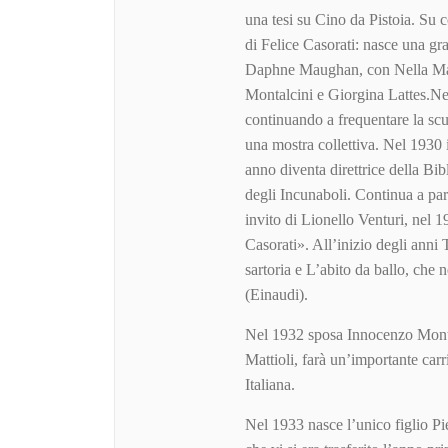
una tesi su Cino da Pistoia. Su c
di Felice Casorati: nasce una g
Daphne Maughan, con Nella March
Montalcini e Giorgina Lattes.Nel
continuando a frequentare la scu
una mostra collettiva. Nel 1930 i
anno diventa direttrice della Bi
degli Incunaboli. Continua a part
invito di Lionello Venturi, nel 
Casorati». All’inizio degli anni 
sartoria e L’abito da ballo, che 
(Einaudi).
Nel 1932 sposa Innocenzo Monti,
Mattioli, farà un’importante car
Italiana.
Nel 1933 nasce l’unico figlio Pi