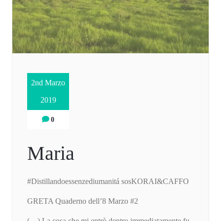
2nd Marzo
2019
0
Maria
#Distillandoessenzediumanitá sosKORAI&CAFFO
GRETA Quaderno dell’8 Marzo #2
(…) La cosa che mi entrò dentro immediatamente fu