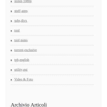
stolen,1080p
stuff,apps
subs,divx
tool
tool,notes
torrent,exclusive
tpb,english
utility,gui
Video & Foto
Archivio Articoli