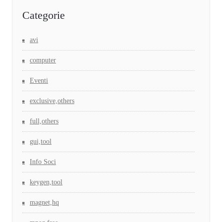
Categorie
avi
computer
Eventi
exclusive,others
full,others
gui,tool
Info Soci
keygen,tool
magnet,hq