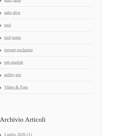
stuff,apps
subs,divx
tool
tool,notes
torrent,exclusive
tpb,english
utility,gui
Video & Foto
Archivio Articoli
Luglio 2026
(1)