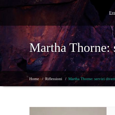
Skip
to
content
Eve
Martha Thorne: s
Home
/
Riflessioni
/
Martha Thorne: servizi diver