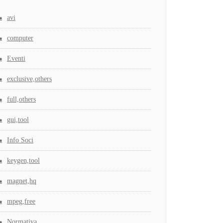
avi
computer
Eventi
exclusive,others
full,others
gui,tool
Info Soci
keygen,tool
magnet,hq
mpeg,free
Normativa