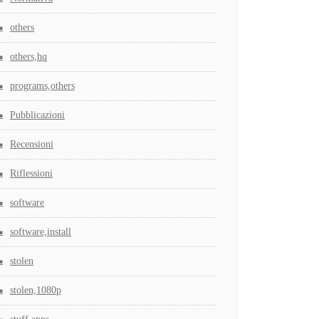
others
others,hq
programs,others
Pubblicazioni
Recensioni
Riflessioni
software
software,install
stolen
stolen,1080p