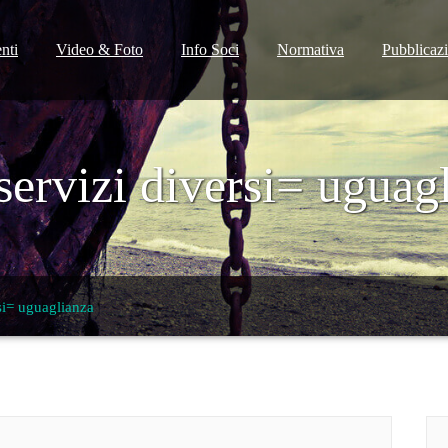
nti
Video & Foto
Info Soci
Normativa
Pubblicaz
ervizi diversi= uguag
si= uguaglianza