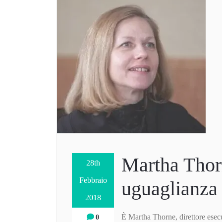
Martha Thorn
28th
Febbraio
uguaglianza
2018
È Martha Thorne, direttore esecut
0