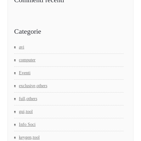
Categorie
avi
computer
Eventi
exclusive,others
full,others
gui,tool
Info Soci
keygen,tool