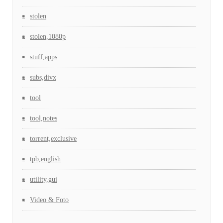
stolen
stolen,1080p
stuff,apps
subs,divx
tool
tool,notes
torrent,exclusive
tpb,english
utility,gui
Video & Foto