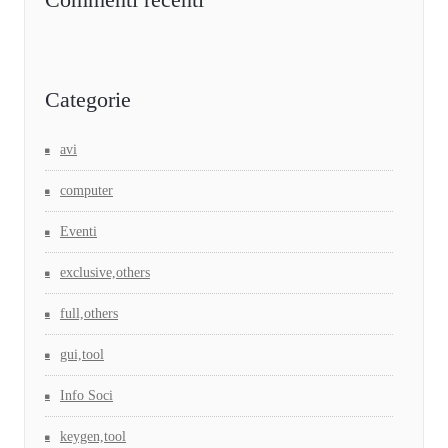
Categorie
avi
computer
Eventi
exclusive,others
full,others
gui,tool
Info Soci
keygen,tool