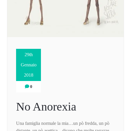
29th
Gennaio
2018
0
No Anorexia
Una famiglia normale la mia…un pò fredda, un pò
distante, un pò asettica…dicono che molte ragazze