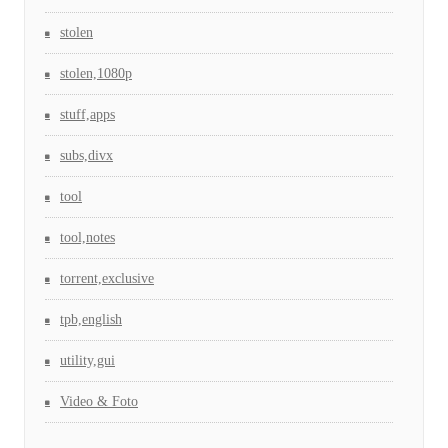
stolen
stolen,1080p
stuff,apps
subs,divx
tool
tool,notes
torrent,exclusive
tpb,english
utility,gui
Video & Foto