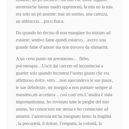
anoressiche hanno madri opprimenti, la mia no la mia
era solo un pò assente: mai un sorriso, una carezza,
un abbraccio…poco fisica.
Da quando ho deciso di non mangiare ho iniziato ad
esistere: sentivo fame quindi esistevo…avevo una
grande fame d’amore ma non trovavo da sfamarmi.
A un certo punto mi arrestarono… flebo,
psicoterapia…Uscii dal carcere ed incominciai a
guarire solo quando incontrai l’uomo giusto che era
affettuoso dolce, vero…non nascondeva le sue paure,
le sue debolezze, mi insegnò a non puntare sempre al
massimo,mi accettava .. così com’ero.L’analisi è stata
importantissima, ho rovistato tutte le pieghe del mio
animo, ho conosciuto me stessa e ho cominciato ad
amarmi. l’anoressia mi ha insegnato tanto: la fragilità
, la precarietà, il dolore, l’empatia, la volontà, la