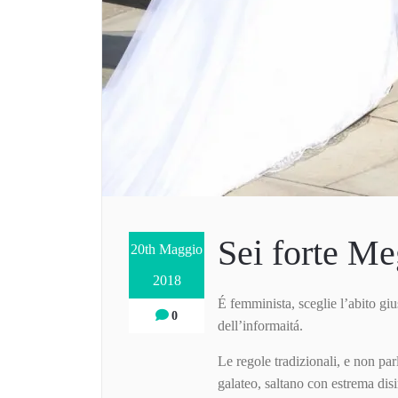
Sei forte M
20th Maggio
2018
É femminista, sceglie l’abito gi
0
dell’informaitá.
Le regole tradizionali, e non parl
galateo, saltano con estrema dis