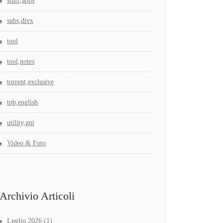
stuff,apps
subs,divx
tool
tool,notes
torrent,exclusive
tpb,english
utility,gui
Video & Foto
Archivio Articoli
Luglio 2026
(1)