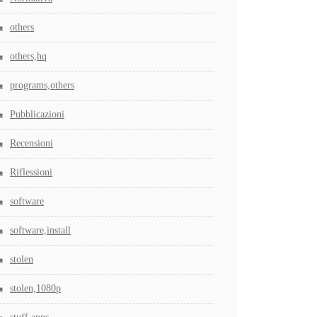
others
others,hq
programs,others
Pubblicazioni
Recensioni
Riflessioni
software
software,install
stolen
stolen,1080p