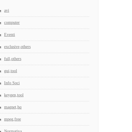
avi
computer
Eventi
exclusive,others
full,others
gui,tool
Info Soci
keygen,tool
magnet,hq
mpeg,free
Normativa