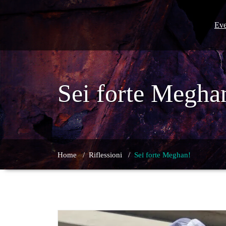
Skip
to
content
Eve
Sei forte Megha
Home
/
Riflessioni
/
Sei forte Meghan!