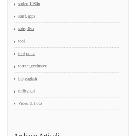
stolen,1080p
stuff,apps
subs,divx
tool
tool,notes
torrent,exclusive
tpb,english
utility,gui
Video & Foto
Archivio Articoli