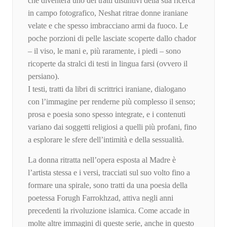
che diventerà uno dei tratti distintivi della sua ricerca
in campo fotografico, Neshat ritrae donne iraniane
velate e che spesso imbracciano armi da fuoco. Le
poche porzioni di pelle lasciate scoperte dallo chador
– il viso, le mani e, più raramente, i piedi – sono
ricoperte da stralci di testi in lingua farsi (ovvero il
persiano).
I testi, tratti da libri di scrittrici iraniane, dialogano
con l’immagine per renderne più complesso il senso;
prosa e poesia sono spesso integrate, e i contenuti
variano dai soggetti religiosi a quelli più profani, fino
a esplorare le sfere dell’intimità e della sessualità.
La donna ritratta nell’opera esposta al Madre è
l’artista stessa e i versi, tracciati sul suo volto fino a
formare una spirale, sono tratti da una poesia della
poetessa Forugh Farrokhzad, attiva negli anni
precedenti la rivoluzione islamica. Come accade in
molte altre immagini di queste serie, anche in questo