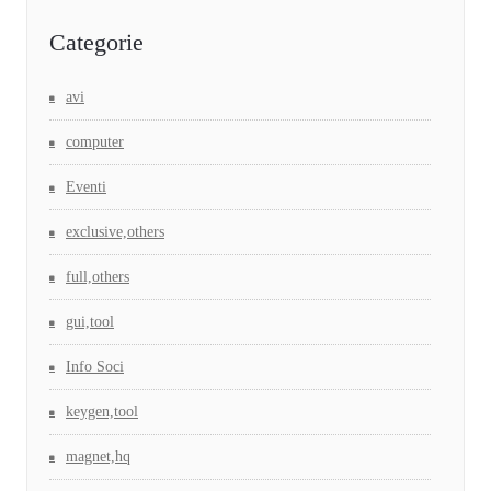
Categorie
avi
computer
Eventi
exclusive,others
full,others
gui,tool
Info Soci
keygen,tool
magnet,hq