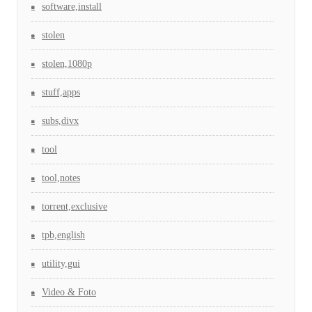
software,install
stolen
stolen,1080p
stuff,apps
subs,divx
tool
tool,notes
torrent,exclusive
tpb,english
utility,gui
Video & Foto