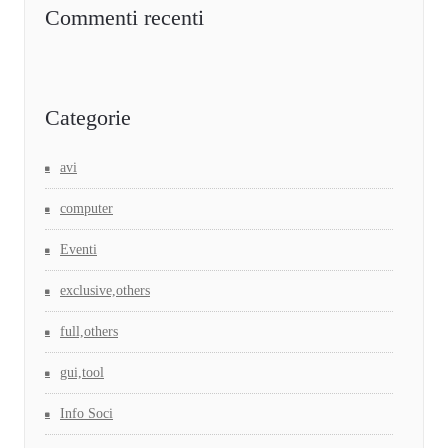
Commenti recenti
Categorie
avi
computer
Eventi
exclusive,others
full,others
gui,tool
Info Soci