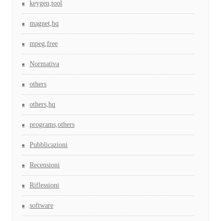
keygen,tool
magnet,hq
mpeg,free
Normativa
others
others,hq
programs,others
Pubblicazioni
Recensioni
Riflessioni
software