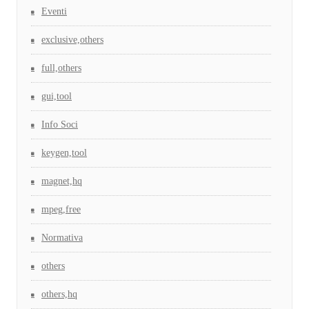
Eventi
exclusive,others
full,others
gui,tool
Info Soci
keygen,tool
magnet,hq
mpeg,free
Normativa
others
others,hq