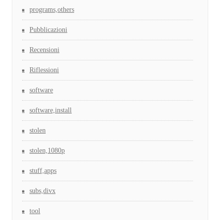
programs,others
Pubblicazioni
Recensioni
Riflessioni
software
software,install
stolen
stolen,1080p
stuff,apps
subs,divx
tool