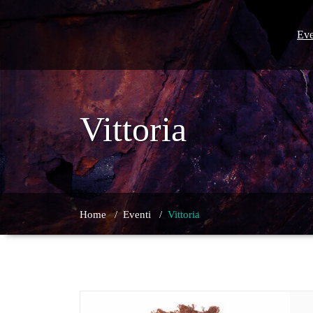
Skip
to
content
Eve
Vittoria
Home
/
Eventi
/
Vittoria