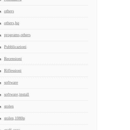
others
others,hq
programs,others
Pubblicazioni
Recensioni
Riflessioni
software
software,install
stolen
stolen,1080p