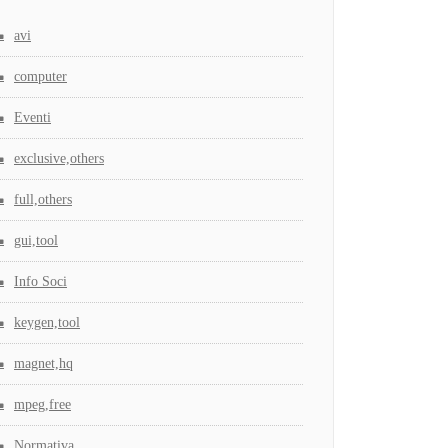
avi
computer
Eventi
exclusive,others
full,others
gui,tool
Info Soci
keygen,tool
magnet,hq
mpeg,free
Normativa