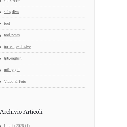
stuff,apps
subs,divx
tool
tool,notes
torrent,exclusive
tpb,english
utility,gui
Video & Foto
Archivio Articoli
Luglio 2026
(1)