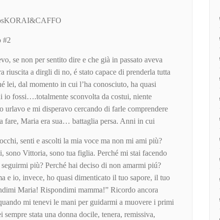
tá sosKORAI&CAFFO
 #2
, se non per sentito dire e che già in passato aveva
 riuscita a dirgli di no, é stato capace di prenderla tutta
é lei, dal momento in cui l’ha conosciuto, ha quasi
hi io fossi….totalmente sconvolta da costui, niente
 io urlavo e mi disperavo cercando di farle comprendere
da fare, Maria era sua… battaglia persa. Anni in cui
cchi, senti e ascolti la mia voce ma non mi ami più?
 sono Vittoria, sono tua figlia. Perché mi stai facendo
 seguirmi più? Perché hai deciso di non amarmi piú?
a e io, invece, ho quasi dimenticato il tuo sapore, il tuo
spondimi Maria! Rispondimi mamma!” Ricordo ancora
quando mi tenevi le mani per guidarmi a muovere i primi
Sei sempre stata una donna docile, tenera, remissiva,