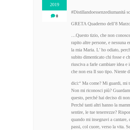
2019
#Distillandoessenzediumani
0
GRETA Quaderno dell’8 Marzo
…Questo tizio, che non conoscevo
rapito altre persone, e nessuna era
la mia Maria. L’ ho odiato, perch
subito dimenticato chi fosse e c
riusciva a farle cambiare idea e
che non era Il suo tipo. Niente 
dici:“ Ma come? Mi guardi, mi to
Non mi riconosci più? Guardami,
questo, perché hai deciso di non
Perché tanti altri hanno la mamm
sentire, le tue tenerrezze? Ri
quando mi insegnavi a cantare, 
passi, col cuore, verso la vita. 