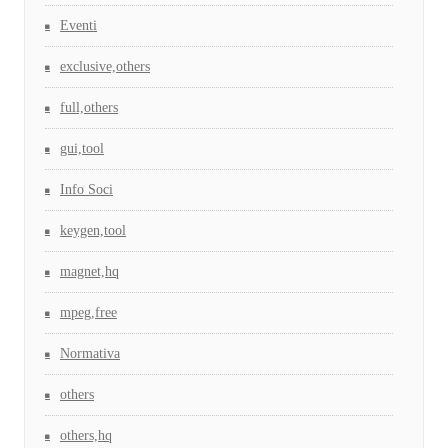
Eventi
exclusive,others
full,others
gui,tool
Info Soci
keygen,tool
magnet,hq
mpeg,free
Normativa
others
others,hq