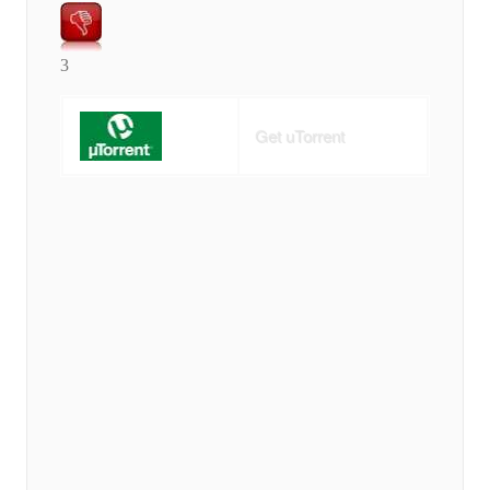
3
Get uTorrent