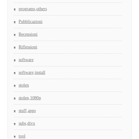
programs,others
Pubblicazioni
Recensioni
Riflessioni
software
software,install
stolen
stolen,1080p
stuff,apps
subs,divx
tool