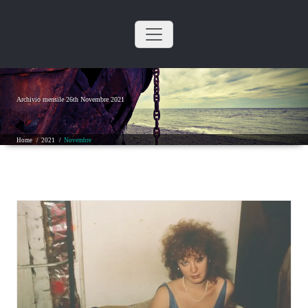
Skip
to
content
Archivio mensile 26th Novembre 2021
Home
/
2021
/
Novembre