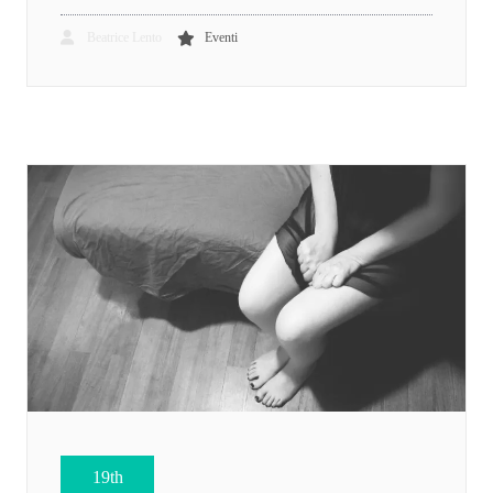
Beatrice Lento
Eventi
19th