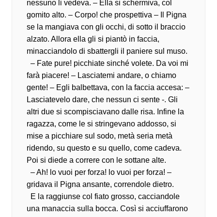
nessuno li vedeva. – Ella si schermiva, col
gomito alto. – Corpo! che prospettiva – Il Pigna
se la mangiava con gli occhi, di sotto il braccio
alzato. Allora ella gli si piantò in faccia,
minacciandolo di sbattergli il paniere sul muso.
– Fate pure! picchiate sinché volete. Da voi mi
farà piacere! – Lasciatemi andare, o chiamo
gente! – Egli balbettava, con la faccia accesa: –
Lasciatevelo dare, che nessun ci sente -. Gli
altri due si scompisciavano dalle risa. Infine la
ragazza, come le si stringevano addosso, si
mise a picchiare sul sodo, metà seria metà
ridendo, su questo e su quello, come cadeva.
Poi si diede a correre con le sottane alte.
– Ah! lo vuoi per forza! lo vuoi per forza! –
gridava il Pigna ansante, correndole dietro.
E la raggiunse col fiato grosso, cacciandole
una manaccia sulla bocca. Così si acciuffarono