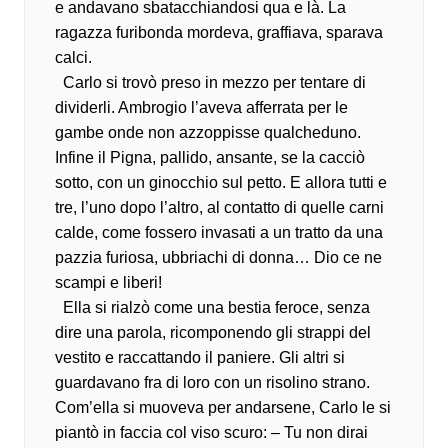
e andavano sbatacchiandosi qua e là. La
ragazza furibonda mordeva, graffiava, sparava
calci.
Carlo si trovò preso in mezzo per tentare di
dividerli. Ambrogio l’aveva afferrata per le
gambe onde non azzoppisse qualcheduno.
Infine il Pigna, pallido, ansante, se la cacciò
sotto, con un ginocchio sul petto. E allora tutti e
tre, l’uno dopo l’altro, al contatto di quelle carni
calde, come fossero invasati a un tratto da una
pazzia furiosa, ubbriachi di donna… Dio ce ne
scampi e liberi!
Ella si rialzò come una bestia feroce, senza
dire una parola, ricomponendo gli strappi del
vestito e raccattando il paniere. Gli altri si
guardavano fra di loro con un risolino strano.
Com’ella si muoveva per andarsene, Carlo le si
piantò in faccia col viso scuro: – Tu non dirai