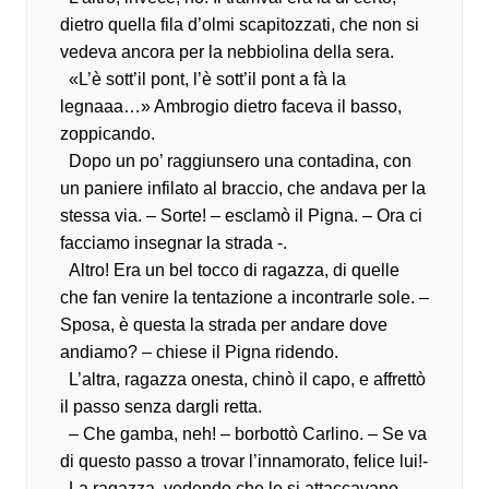
dietro quella fila d’olmi scapitozzati, che non si
vedeva ancora per la nebbiolina della sera.
«L’è sott’il pont, l’è sott’il pont a fà la
legnaaa…» Ambrogio dietro faceva il basso,
zoppicando.
Dopo un po’ raggiunsero una contadina, con
un paniere infilato al braccio, che andava per la
stessa via. – Sorte! – esclamò il Pigna. – Ora ci
facciamo insegnar la strada -.
Altro! Era un bel tocco di ragazza, di quelle
che fan venire la tentazione a incontrarle sole. –
Sposa, è questa la strada per andare dove
andiamo? – chiese il Pigna ridendo.
L’altra, ragazza onesta, chinò il capo, e affrettò
il passo senza dargli retta.
– Che gamba, neh! – borbottò Carlino. – Se va
di questo passo a trovar l’innamorato, felice lui!-
La ragazza, vedendo che le si attaccavano