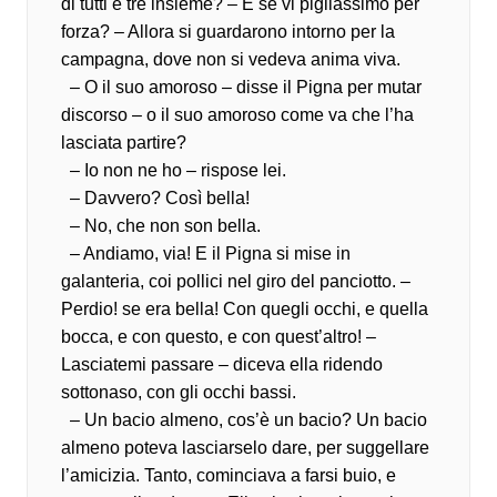
di tutti e tre insieme? – E se vi pigliassimo per
forza? – Allora si guardarono intorno per la
campagna, dove non si vedeva anima viva.
– O il suo amoroso – disse il Pigna per mutar
discorso – o il suo amoroso come va che l’ha
lasciata partire?
– Io non ne ho – rispose lei.
– Davvero? Così bella!
– No, che non son bella.
– Andiamo, via! E il Pigna si mise in
galanteria, coi pollici nel giro del panciotto. –
Perdio! se era bella! Con quegli occhi, e quella
bocca, e con questo, e con quest’altro! –
Lasciatemi passare – diceva ella ridendo
sottonaso, con gli occhi bassi.
– Un bacio almeno, cos’è un bacio? Un bacio
almeno poteva lasciarselo dare, per suggellare
l’amicizia. Tanto, cominciava a farsi buio, e