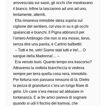
arrovesciata sui sassi, gli occhi che mostravano
il bianco. Infine la lasciarono ad uno ad uno,
lentamente, atterriti.
Ella rimaneva immobile stesa supina sul
ciglione del sentiero, col viso in su e gli occhi
spalancati e bianchi. Il Pigna abbrancò per
l’omero Ambrogio che non si era mosso, torvo,
senza dire una parola, e Carlino balbettò:
– Tutti e tre, veh! Siamo stati tutti e tre!… O
sangue della Madonna!… –
Era venuto buio. Quanto tempo era trascorso?
Attraverso la viottola bianchiccia si vedeva
sempre per terra quella cosa nera, immobile.
Per fortuna non passava nessuno di là. Dietro
la pezza di granoturco c’era un lungo filare di
gelsi. Un cane s’era messo ad abbaiare in
lontananza. E ai tre amici pareva di sognare
quando si udì il fischio del tramvai, che