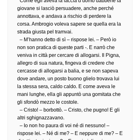
Come egli aveva la faccia d’uomo dabbene la
giovane si lasciò persuadere, anche perché
annottava, e andava a rischio di perdere la
corsa. Ambrogio voleva sapere se quella era la
strada giusta pel tramvai.
– M’hanno detto di sì – rispose lei. – Però io
non son pratica di queste parti -. E narrò che
veniva in città per cercare di allogarsi. Il Pigna,
allegro di sua natura, fingeva di credere che
cercasse di allogarsi a balia, e se non sapeva
dove andare, un posto buono glielo trovava lui
la stessa sera, caldo caldo. E come aveva le
mani lunghe, ella gli appuntò una gomitata che
gli sfondò mezzo le costole.
– Cristo! – borbottò. – Cristo, che pugno! E gli
altri sghignazzavano.
– Io non ho paura di voi né di nessuno! –
rispose lei. – Né di me? – E neppure di me? – E