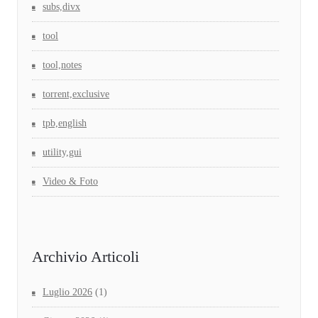
subs,divx
tool
tool,notes
torrent,exclusive
tpb,english
utility,gui
Video & Foto
Archivio Articoli
Luglio 2026
(1)