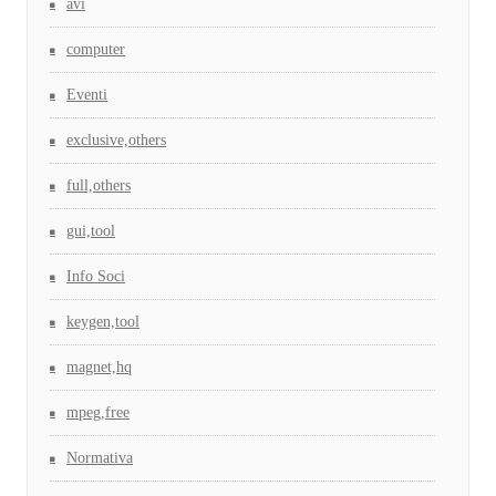
avi
computer
Eventi
exclusive,others
full,others
gui,tool
Info Soci
keygen,tool
magnet,hq
mpeg,free
Normativa