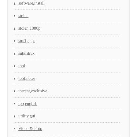
software,install
stolen
stolen,1080p
stuff,apps
subs,divx
tool
tool,notes
torrent,exclusive
tpb,english
utility,gui
Video & Foto