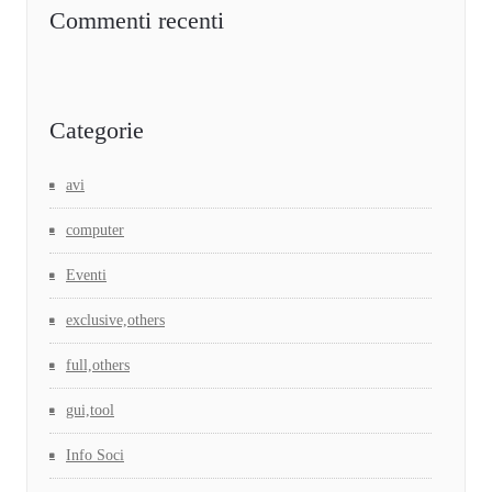
Commenti recenti
Categorie
avi
computer
Eventi
exclusive,others
full,others
gui,tool
Info Soci