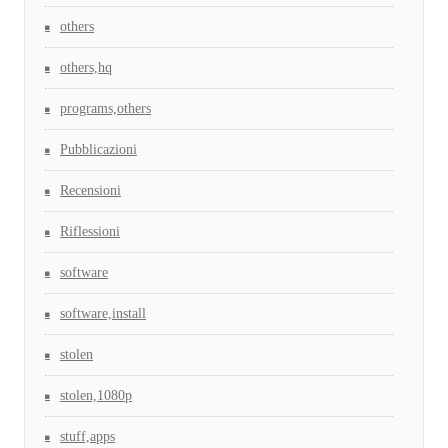
others
others,hq
programs,others
Pubblicazioni
Recensioni
Riflessioni
software
software,install
stolen
stolen,1080p
stuff,apps