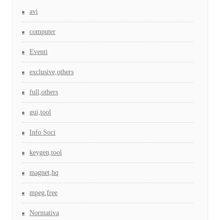
avi
computer
Eventi
exclusive,others
full,others
gui,tool
Info Soci
keygen,tool
magnet,hq
mpeg,free
Normativa