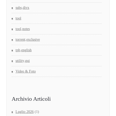
subs,divx
tool
tool,notes
torrent,exclusive
tpb,english
utility,gui
Video & Foto
Archivio Articoli
Luglio 2026
(1)