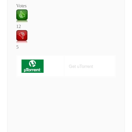
Votes
12
5
Get uTorrent