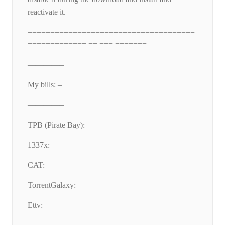
reactivate it.
=====================================
============= == === =======
————–
My bills: –
————–
TPB (Pirate Bay):
1337x:
CAT:
TorrentGalaxy:
Ettv: