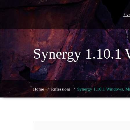
Skip
to
content
Eve
Synergy 1.10.1 
Home
/
Riflessioni
/
Synergy 1.10.1 Windows, Mac