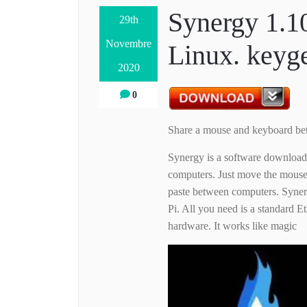
Synergy 1.1
29th
Novembre
Linux. keyge
2020
0
Share a mouse and keyboard be
Synergy is a software download
computers. Just move the mouse
paste between computers. Syn
Pi. All you need is a standard 
hardware. It works like magic