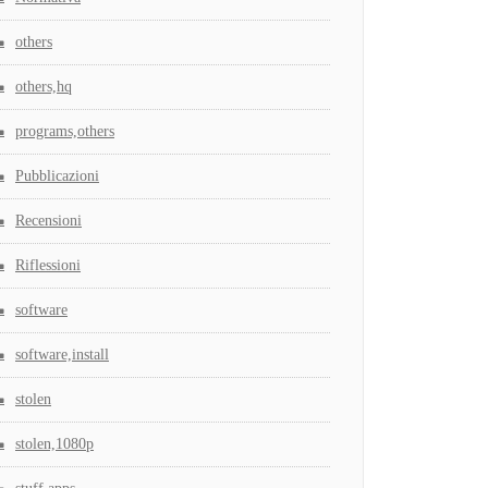
others
others,hq
programs,others
Pubblicazioni
Recensioni
Riflessioni
software
software,install
stolen
stolen,1080p