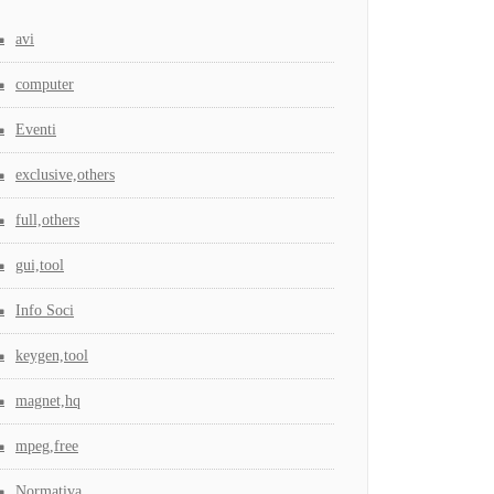
avi
computer
Eventi
exclusive,others
full,others
gui,tool
Info Soci
keygen,tool
magnet,hq
mpeg,free
Normativa