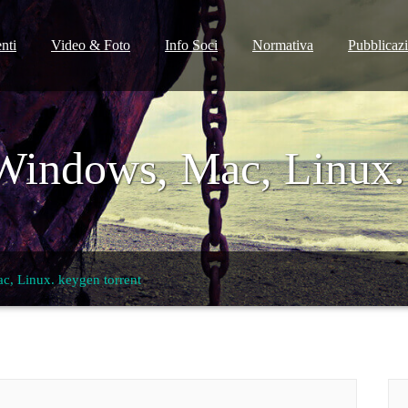
nti
Video & Foto
Info Soci
Normativa
Pubblicaz
Windows, Mac, Linux. 
, Linux. keygen torrent