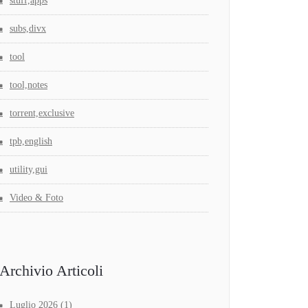
stuff,apps
subs,divx
tool
tool,notes
torrent,exclusive
tpb,english
utility,gui
Video & Foto
Archivio Articoli
Luglio 2026
(1)