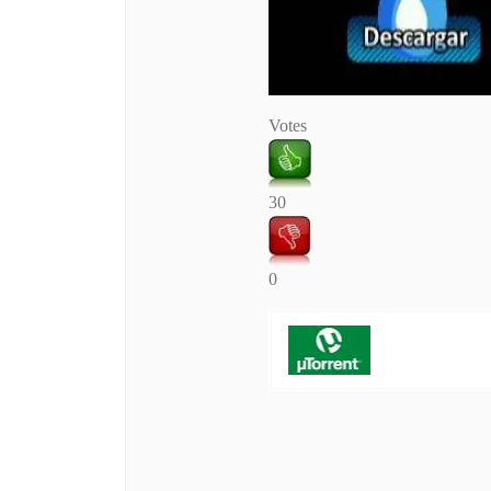
Votes
30
0