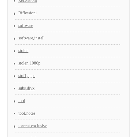
Recensioni
Riflessioni
software
software,install
stolen
stolen,1080p
stuff,apps
subs,divx
tool
tool,notes
torrent,exclusive