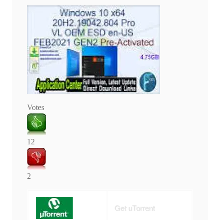
Votes
12
2
Get uTorrent