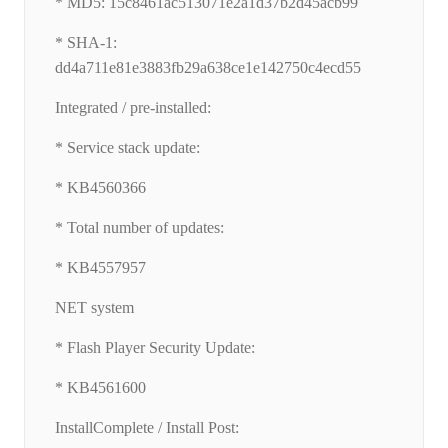
* MD5: 15c8461ac513071e2a1d37b2d45acb99
* SHA-1:
dd4a711e81e3883fb29a638ce1e142750c4ecd55
Integrated / pre-installed:
* Service stack update:
* KB4560366
* Total number of updates:
* KB4557957
NET system
* Flash Player Security Update:
* KB4561600
InstallComplete / Install Post: