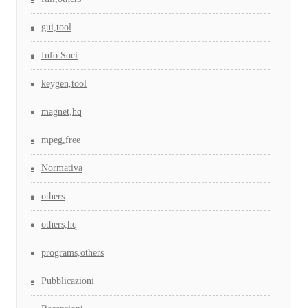
gui,tool
Info Soci
keygen,tool
magnet,hq
mpeg,free
Normativa
others
others,hq
programs,others
Pubblicazioni