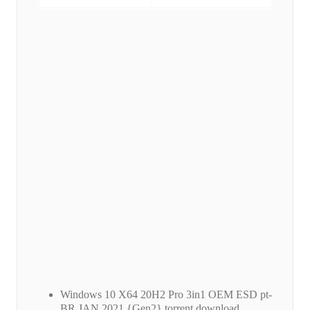
Windows 10 X64 20H2 Pro 3in1 OEM ESD pt-
BR JAN 2021 {Gen2} torrent download