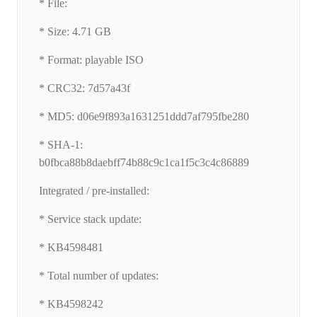
* File:
* Size: 4.71 GB
* Format: playable ISO
* CRC32: 7d57a43f
* MD5: d06e9f893a1631251ddd7af795fbe280
* SHA-1:
b0fbca88b8daebff74b88c9c1ca1f5c3c4c86889
Integrated / pre-installed:
* Service stack update:
* KB4598481
* Total number of updates:
* KB4598242