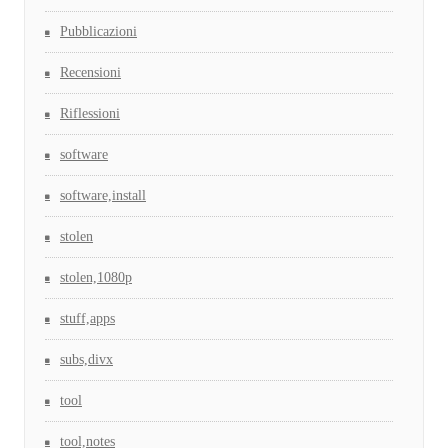
Pubblicazioni
Recensioni
Riflessioni
software
software,install
stolen
stolen,1080p
stuff,apps
subs,divx
tool
tool,notes