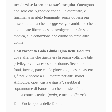
uccidersi se la sentenza sarà eseguita
. Ottengono
non solo che Agnodice continui a esercitare, e
finalmente in abito femminile, senza doversi più
nascondere, ma che la legge venga cambiata e che le
donne nate libere possano svolgere la professione
medica, alla condizione che curino soltanto altre
donne.
Così racconta Gaio Giulio Igino nelle
Fabulae
,
dove afferma che quella era la prima volta che tale
privilegio veniva esteso alle donne. Secondo altre
fonti, invece, pare che le ginecologhe esercitassero
già nel V secolo a.C. , mentre per altri storici
Agnodice, cioè “casta e giusta”, sarebbe il
soprannome di Fanostrata che una stele funeraria
indica come ostetrica (
maia
) e medico (
iatros
).
Dall’Enciclopedia delle Donne