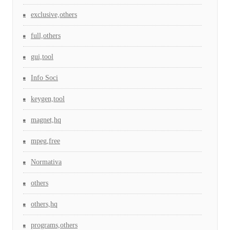
exclusive,others
full,others
gui,tool
Info Soci
keygen,tool
magnet,hq
mpeg,free
Normativa
others
others,hq
programs,others