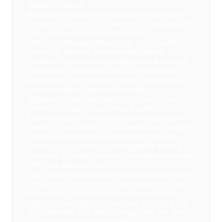
dignità alle vittime.
Molte sue immagini mostrano donne e bambine in
contesti di marginalità, ma sempre con uno sguardo
fiero, che diventa simbolo di resilienza.
Letizia ha partecipato attivamente alla vita politica e
culturale di Palermo, promuovendo svariate
iniziative. Le sue foto, che ritraggono nudi femminili
con rispetto e delicatezza, erano pensate come un
gesto politico: un modo per restituire alle donne la
propria immagine, libera da stereotipi.
Dichiarava: “Fotografo nudi di donna, per come noi ci
vediamo: con rispetto, prudenza e protezione”.
Il suo messaggio rimane attuale: la fotografia può
essere un gesto politico e di emancipazione, capace
di denunciare ingiustizie e di costruire memoria
collettiva. La sua voce ha incoraggiato le donne a
“cambiare il mondo”, come lei stessa affermava negli
ultimi anni della sua vita.
Oggi, mostre e retrospettive dedicate alla sua opera
continuano a ricordare che il suo impegno non era
solo artistico, ma profondamente umano e civile.
Letizia ha insegnato che raccontare la verità, anche
la più dolorosa, è un atto di coraggio che può aprire
la strada alla giustizia e alla libertà.