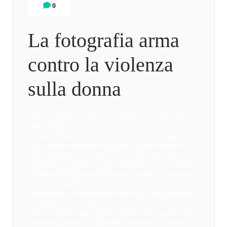
0
La fotografia arma
contro la violenza
sulla donna
Usare la fotografia come arma contro la violenza
sulle donne!
Letizia Battaglia (Palermo, 1935 – 2022) è stata una
delle prime fotoreporter italiane e figura centrale
nella lotta per i diritti delle donne. La sua carriera,
iniziata al quotidiano L’Ora nel 1969, non si è limitata
alla documentazione delle stragi di mafia, Letizia ha
usato la fotografia come strumento politico e sociale,
raccontando la condizione femminile e denunciando
la violenza di genere.
Letizia considerava ogni scatto un atto di amore e di
giustizia, capace di smuovere coscienze e di dare