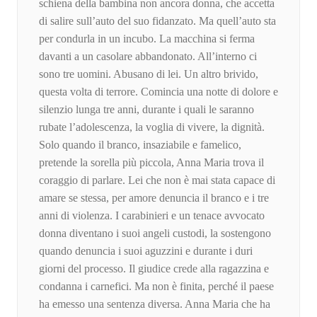
schiena della bambina non ancora donna, che accetta
di salire sull’auto del suo fidanzato. Ma quell’auto sta
per condurla in un incubo. La macchina si ferma
davanti a un casolare abbandonato. All’interno ci
sono tre uomini. Abusano di lei. Un altro brivido,
questa volta di terrore. Comincia una notte di dolore e
silenzio lunga tre anni, durante i quali le saranno
rubate l’adolescenza, la voglia di vivere, la dignità.
Solo quando il branco, insaziabile e famelico,
pretende la sorella più piccola, Anna Maria trova il
coraggio di parlare. Lei che non è mai stata capace di
amare se stessa, per amore denuncia il branco e i tre
anni di violenza. I carabinieri e un tenace avvocato
donna diventano i suoi angeli custodi, la sostengono
quando denuncia i suoi aguzzini e durante i duri
giorni del processo. Il giudice crede alla ragazzina e
condanna i carnefici. Ma non è finita, perché il paese
ha emesso una sentenza diversa. Anna Maria che ha