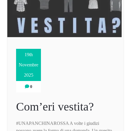
19th
Novembre
2025
0
Com’eri vestita?
#UNAPANCHINAROSSA A volte i giudizi
possono avere la forma di una domanda. Un quesito