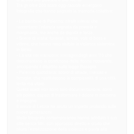
Tra gli oltre 200 scatti oggi raccolti emergono
fotografie che hanno segnato la memoria collettiva:
• Le bambine di Palermo: ritratti intensi che
raccontano l’infanzia segnata da povertà e
marginalità, ma anche da dignità e forza.
• Scene di mafia: funerali, arresti, volti di boss e
vittime, che hanno reso visibile la violenza sistemica
in Sicilia.
• La vita nei manicomi: immagini degli anni ’70 che
documentano la condizione delle donne ricoverate,
anticipando il dibattito sulla legge Basaglia.
• Palermo quotidiana: scorci di strade, mercati e
famiglie, che restituiscono la complessità di una città
ferita ma vitale.
Questi scatti non sono solo documentazione: sono
atti politici, capaci di trasformare il dolore in memoria
e impegno.
Il lavoro di Letizia ha avuto un impatto profondo sulle
nuove generazioni.
Molte fotografe contemporanee hanno adottato il suo
stile senza filtri, con approccio diretto e crudo che
rifiuta l’estetizzazione della violenza e punta alla