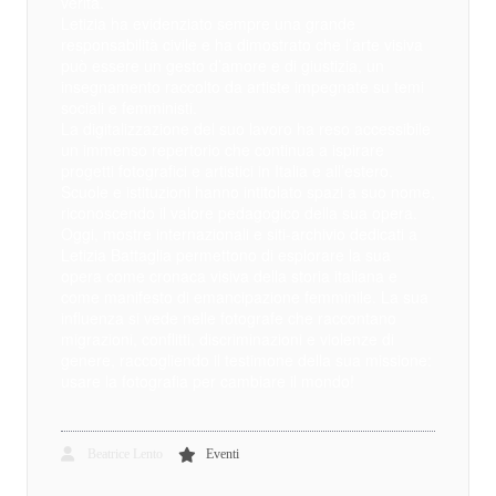
verità.
Letizia ha evidenziato sempre una grande
responsabilità civile e ha dimostrato che l’arte visiva
può essere un gesto d’amore e di giustizia, un
insegnamento raccolto da artiste impegnate su temi
sociali e femministi.
La digitalizzazione del suo lavoro ha reso accessibile
un immenso repertorio che continua a ispirare
progetti fotografici e artistici in Italia e all’estero.
Scuole e istituzioni hanno intitolato spazi a suo nome,
riconoscendo il valore pedagogico della sua opera.
Oggi, mostre internazionali e siti-archivio dedicati a
Letizia Battaglia permettono di esplorare la sua
opera come cronaca visiva della storia italiana e
come manifesto di emancipazione femminile. La sua
influenza si vede nelle fotografe che raccontano
migrazioni, conflitti, discriminazioni e violenze di
genere, raccogliendo il testimone della sua missione:
usare la fotografia per cambiare il mondo!
Beatrice Lento
Eventi