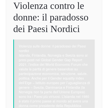
Violenza contro le
donne: il paradosso
dei Paesi Nordici
Violenza sulle donne: il paradosso dei Paesi
nordici
Islanda, Finlandia, Norvegia e Svezia sono ai
primi posti nel Global Gender Gap Report
2021, l’indice del World Economic Forum che
valuta la parità di genere basandosi su
partecipazione economica, istruzione, salute,
politica. Anche per il Gender equality index
dell’Eige – Istituto europeo per l’uguaglianza di
genere – Svezia, Danimarca e Finlandia (la
Norvegia non fa parte dell’Unione Europea)
sono tra i Paesi più virtuosi. L’Islanda nel 1980
è stato il primo paese al mondo ad avere una
donna come presidente della Repubblica