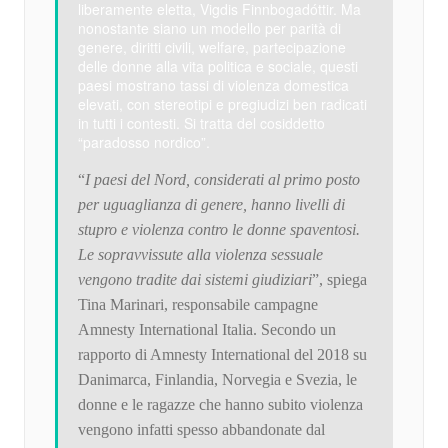
liberamente eletta, Vigdis Finnbogadóttir. Ma
nonostante siano un modello per parità di
genere, diritti civili, welfare, partecipazione
delle donne alla vita politica e sociale, questi
paesi mostrano tassi di violenza domestica
elevati, con stereotipi e pregiudizi ben radicati
in tutti i contesti. Si tratta del cosiddetto
“paradosso nordico”.
“
I paesi del Nord, considerati al primo posto
per uguaglianza di genere, hanno livelli di
stupro e violenza contro le donne spaventosi.
Le sopravvissute alla violenza sessuale
vengono tradite dai sistemi giudiziari
”, spiega
Tina Marinari, responsabile campagne
Amnesty International Italia. Secondo un
rapporto di Amnesty International del 2018 su
Danimarca, Finlandia, Norvegia e Svezia, le
donne e le ragazze che hanno subito violenza
vengono infatti spesso abbandonate dal