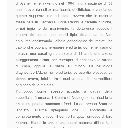
di Alzheimer è avvenuto nel 1904 in una paziente di 38
anni ricoverata nell’ex manicomio di Girifalco, rovesciando
quanto supposto fino ad allora, ovvero che la malattia
fosse nata in Germania. Consultando le cartelle cliniche,
ormai ingiallite del manicomio, la dottoressa associò i
sintomi dei pazienti con quelli tipici della malattia. Non
solo, ma analizzando l’albero genealogico dei malati, ha
capito che può anche essere ereditaria, come nel caso di
Teresa, una casalinga calabrese di 44 anni, che aveva
atteggiamenti strani, per esempio, dimenticava la strada
di casa, oppure la pasta sul fuoco. La neurologa
diagnosticò l’Alzheimer ereditario, ad esordio precoce. La
donna aveva, infatti, tra i suoi antenati il trasmettitore
originario della malattia.
Purtroppo, come spesso accade, a causa della
superficialità umana, il Centro di Neurogenetica rischia la
chiusura, perché mancano i fondi. La dottoressa Bruni ha
lanciato l’allarme spiegando che il laboratorio è
completamente chiuso, il centro ha quasi smesso di fare
ricerca. “Siamo in una situazione di estrema difficoltà, il