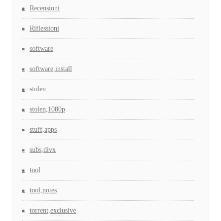
Recensioni
Riflessioni
software
software,install
stolen
stolen,1080p
stuff,apps
subs,divx
tool
tool,notes
torrent,exclusive