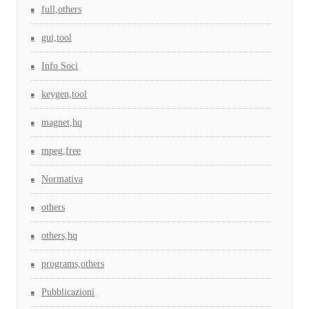
full,others
gui,tool
Info Soci
keygen,tool
magnet,hq
mpeg,free
Normativa
others
others,hq
programs,others
Pubblicazioni