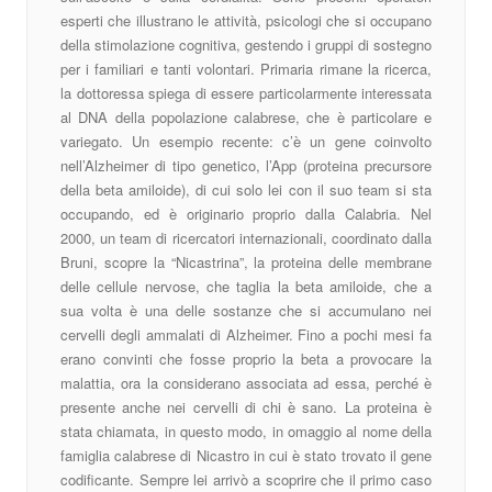
esperti che illustrano le attività, psicologi che si occupano
della stimolazione cognitiva, gestendo i gruppi di sostegno
per i familiari e tanti volontari. Primaria rimane la ricerca,
la dottoressa spiega di essere particolarmente interessata
al DNA della popolazione calabrese, che è particolare e
variegato. Un esempio recente: c’è un gene coinvolto
nell’Alzheimer di tipo genetico, l’App (proteina precursore
della beta amiloide), di cui solo lei con il suo team si sta
occupando, ed è originario proprio dalla Calabria. Nel
2000, un team di ricercatori internazionali, coordinato dalla
Bruni, scopre la “Nicastrina”, la proteina delle membrane
delle cellule nervose, che taglia la beta amiloide, che a
sua volta è una delle sostanze che si accumulano nei
cervelli degli ammalati di Alzheimer. Fino a pochi mesi fa
erano convinti che fosse proprio la beta a provocare la
malattia, ora la considerano associata ad essa, perché è
presente anche nei cervelli di chi è sano. La proteina è
stata chiamata, in questo modo, in omaggio al nome della
famiglia calabrese di Nicastro in cui è stato trovato il gene
codificante. Sempre lei arrivò a scoprire che il primo caso