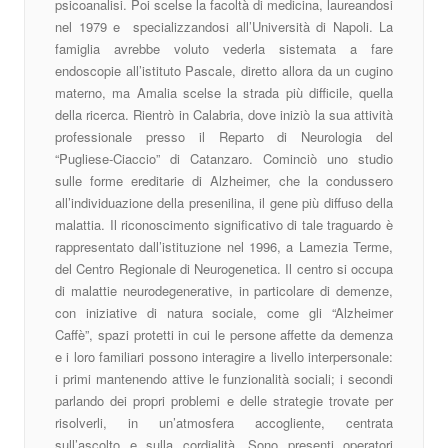
psicoanalisi. Poi scelse la facoltà di medicina, laureandosi
nel 1979 e specializzandosi all’Università di Napoli. La
famiglia avrebbe voluto vederla sistemata a fare
endoscopie all’istituto Pascale, diretto allora da un cugino
materno, ma Amalia scelse la strada più difficile, quella
della ricerca. Rientrò in Calabria, dove iniziò la sua attività
professionale presso il Reparto di Neurologia del
“Pugliese-Ciaccio” di Catanzaro. Cominciò uno studio
sulle forme ereditarie di Alzheimer, che la condussero
all’individuazione della presenilina, il gene più diffuso della
malattia. Il riconoscimento significativo di tale traguardo è
rappresentato dall’istituzione nel 1996, a Lamezia Terme,
del Centro Regionale di Neurogenetica. Il centro si occupa
di malattie neurodegenerative, in particolare di demenze,
con iniziative di natura sociale, come gli “Alzheimer
Caffè”, spazi protetti in cui le persone affette da demenza
e i loro familiari possono interagire a livello interpersonale:
i primi mantenendo attive le funzionalità sociali; i secondi
parlando dei propri problemi e delle strategie trovate per
risolverli, in un’atmosfera accogliente, centrata
sull’ascolto e sulla cordialità. Sono presenti operatori