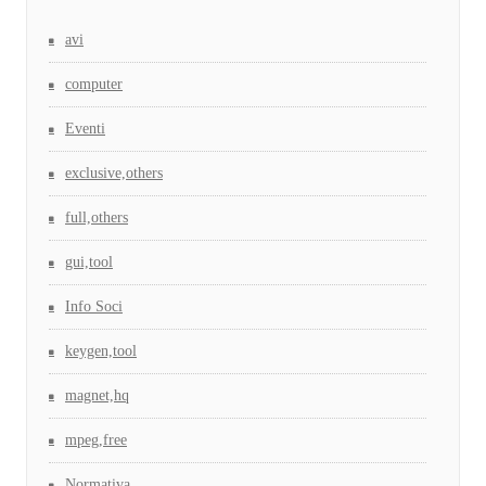
avi
computer
Eventi
exclusive,others
full,others
gui,tool
Info Soci
keygen,tool
magnet,hq
mpeg,free
Normativa