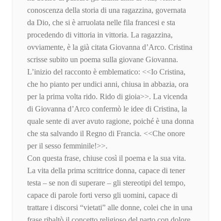
conoscenza della storia di una ragazzina, governata
da Dio, che si è arruolata nelle fila francesi e sta
procedendo di vittoria in vittoria. La ragazzina,
ovviamente, è la già citata Giovanna d’Arco. Cristina
scrisse subito un poema sulla giovane Giovanna.
L’inizio del racconto è emblematico: <<Io Cristina,
che ho pianto per undici anni, chiusa in abbazia, ora
per la prima volta rido. Rido di gioia>>. La vicenda
di Giovanna d’Arco confermò le idee di Cristina, la
quale sente di aver avuto ragione, poiché è una donna
che sta salvando il Regno di Francia. <<Che onore
per il sesso femminile!>>.
Con questa frase, chiuse così il poema e la sua vita.
La vita della prima scrittrice donna, capace di tener
testa – se non di superare – gli stereotipi del tempo,
capace di parole forti verso gli uomini, capace di
trattare i discorsi “vietati” alle donne, colei che in una
frase ribaltò il concetto religioso del parto con dolore