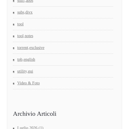
stuff,apps
subs,divx
tool
tool,notes
torrent,exclusive
tpb,english
utility,gui
Video & Foto
Archivio Articoli
Luglio 2026
(1)