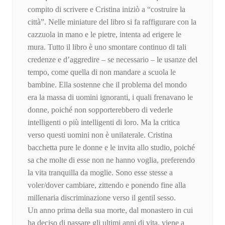
compito di scrivere e Cristina iniziò a “costruire la
città”. Nelle miniature del libro si fa raffigurare con la
cazzuola in mano e le pietre, intenta ad erigere le
mura. Tutto il libro è uno smontare continuo di tali
credenze e d’aggredire – se necessario – le usanze del
tempo, come quella di non mandare a scuola le
bambine. Ella sostenne che il problema del mondo
era la massa di uomini ignoranti, i quali frenavano le
donne, poiché non sopporterebbero di vederle
intelligenti o più intelligenti di loro. Ma la critica
verso questi uomini non è unilaterale. Cristina
bacchetta pure le donne e le invita allo studio, poiché
sa che molte di esse non ne hanno voglia, preferendo
la vita tranquilla da moglie. Sono esse stesse a
voler/dover cambiare, zittendo e ponendo fine alla
millenaria discriminazione verso il gentil sesso.
Un anno prima della sua morte, dal monastero in cui
ha deciso di passare gli ultimi anni di vita, viene a