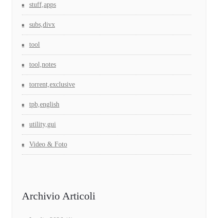
stuff,apps
subs,divx
tool
tool,notes
torrent,exclusive
tpb,english
utility,gui
Video & Foto
Archivio Articoli