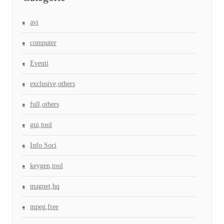
avi
computer
Eventi
exclusive,others
full,others
gui,tool
Info Soci
keygen,tool
magnet,hq
mpeg,free