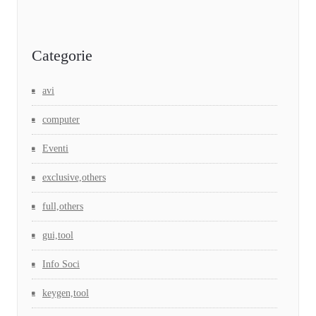
Categorie
avi
computer
Eventi
exclusive,others
full,others
gui,tool
Info Soci
keygen,tool