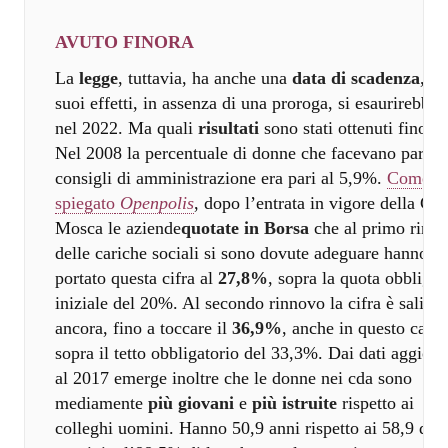
AVUTO FINORA
La
legge
, tuttavia, ha anche una
data di scadenza
, e i
suoi effetti, in assenza di una proroga, si esaurirebber
nel 2022. Ma quali
risultati
sono stati ottenuti finora
Nel 2008 la percentuale di donne che facevano parte 
consigli di amministrazione era pari al 5,9%.
Come h
spiegato
Openpolis
, dopo l’entrata in vigore della Gol
Mosca le aziende
quotate in Borsa
che al primo rinn
delle cariche sociali si sono dovute adeguare hanno
portato questa cifra al
27,8%
, sopra la quota obbligat
iniziale del 20%. Al secondo rinnovo la cifra è salita
ancora, fino a toccare il
36,9%
, anche in questo caso
sopra il tetto obbligatorio del 33,3%. Dai dati aggiorn
al 2017 emerge inoltre che le donne nei cda sono
mediamente
più giovani
e
più istruite
rispetto ai
colleghi uomini. Hanno 50,9 anni rispetto ai 58,9 degl