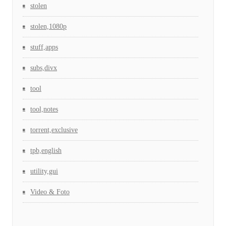
stolen
stolen,1080p
stuff,apps
subs,divx
tool
tool,notes
torrent,exclusive
tpb,english
utility,gui
Video & Foto