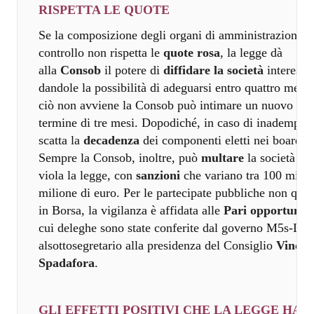
RISPETTA LE QUOTE
Se la composizione degli organi di amministrazione e
controllo non rispetta le
quote rosa
, la legge dà
alla
Consob
il potere di
diffidare la società
interessa
dandole la possibilità di adeguarsi entro quattro mesi.
ciò non avviene la Consob può intimare un nuovo
termine di tre mesi. Dopodiché, in caso di inadempie
scatta la
decadenza
dei componenti eletti nei board.
Sempre la Consob, inoltre, può
multare
la società ch
viola la legge, con
sanzioni
che variano tra 100 mila 
milione di euro. Per le partecipate pubbliche non quot
in Borsa, la vigilanza è affidata alle
Pari opportunit
cui deleghe sono state conferite dal governo M5s-Leg
alsottosegretario alla presidenza del Consiglio
Vincen
Spadafora
.
GLI EFFETTI POSITIVI CHE LA LEGGE HA