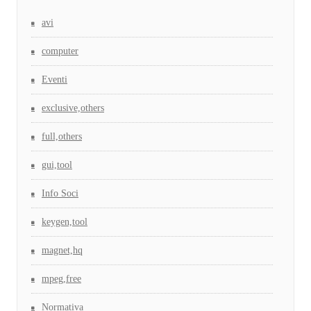
avi
computer
Eventi
exclusive,others
full,others
gui,tool
Info Soci
keygen,tool
magnet,hq
mpeg,free
Normativa