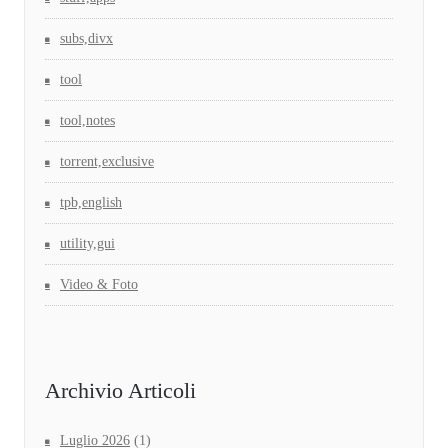
subs,divx
tool
tool,notes
torrent,exclusive
tpb,english
utility,gui
Video & Foto
Archivio Articoli
Luglio 2026
(1)