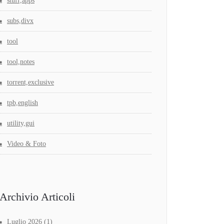
stuff,apps
subs,divx
tool
tool,notes
torrent,exclusive
tpb,english
utility,gui
Video & Foto
Archivio Articoli
Luglio 2026
(1)