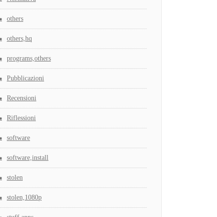
others
others,hq
programs,others
Pubblicazioni
Recensioni
Riflessioni
software
software,install
stolen
stolen,1080p