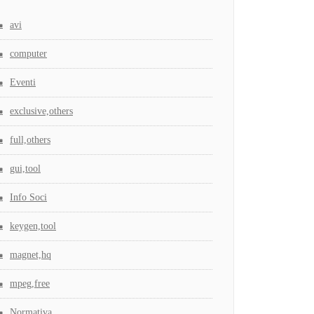
avi
computer
Eventi
exclusive,others
full,others
gui,tool
Info Soci
keygen,tool
magnet,hq
mpeg,free
Normativa