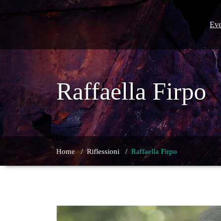
Skip
to
content
Eve
Raffaella Firpo
Home
/
Riflessioni
/
Raffaella Firpo