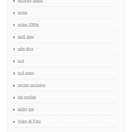
software,install
stolen
stolen,1080p
stuff,apps
subs,divx
tool
tool,notes
torrent,exclusive
tpb,english
utility,gui
Video & Foto