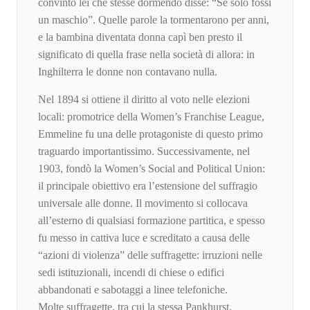
convinto lei che stesse dormendo disse: “Se solo fossi
un maschio”. Quelle parole la tormentarono per anni,
e la bambina diventata donna capì ben presto il
significato di quella frase nella società di allora: in
Inghilterra le donne non contavano nulla.
Nel 1894 si ottiene il diritto al voto nelle elezioni
locali: promotrice della Women’s Franchise League,
Emmeline fu una delle protagoniste di questo primo
traguardo importantissimo. Successivamente, nel
1903, fondò la Women’s Social and Political Union:
il principale obiettivo era l’estensione del suffragio
universale alle donne. Il movimento si collocava
all’esterno di qualsiasi formazione partitica, e spesso
fu messo in cattiva luce e screditato a causa delle
“azioni di violenza” delle suffragette: irruzioni nelle
sedi istituzionali, incendi di chiese o edifici
abbandonati e sabotaggi a linee telefoniche.
Molte suffragette, tra cui la stessa Pankhurst,