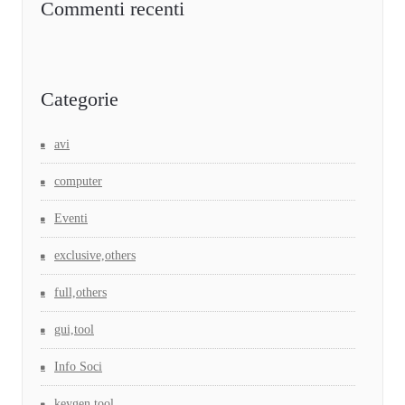
Commenti recenti
Categorie
avi
computer
Eventi
exclusive,others
full,others
gui,tool
Info Soci
keygen,tool