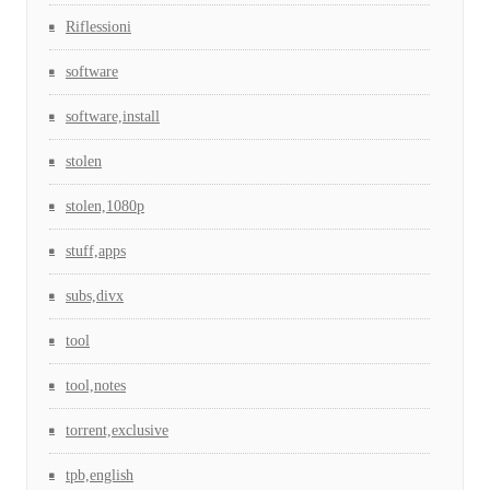
Riflessioni
software
software,install
stolen
stolen,1080p
stuff,apps
subs,divx
tool
tool,notes
torrent,exclusive
tpb,english