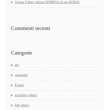
Oriana Fallaci ultima DOMINA di sos KORAI
Commenti recenti
Categorie
avi
computer
Eventi
exclusive,others
full,others