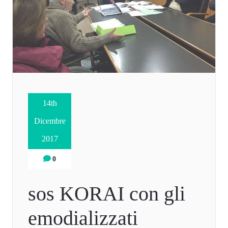
14th
Dicembre
2017
0
sos KORAI con gli
emodializzati