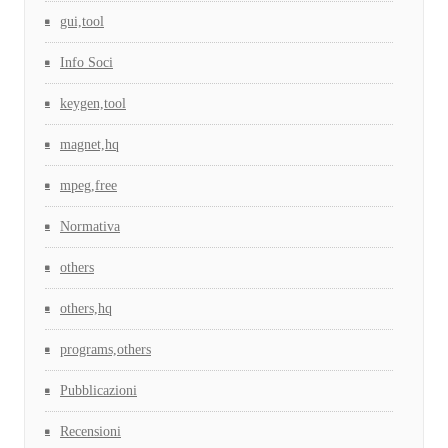
gui,tool
Info Soci
keygen,tool
magnet,hq
mpeg,free
Normativa
others
others,hq
programs,others
Pubblicazioni
Recensioni