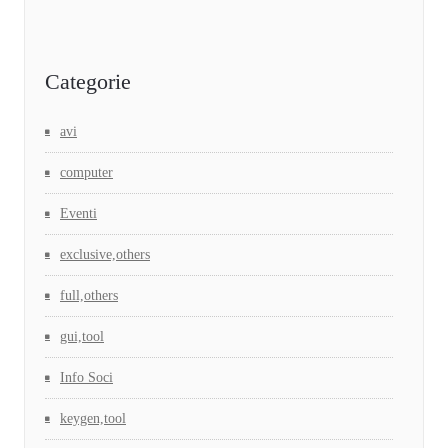
Categorie
avi
computer
Eventi
exclusive,others
full,others
gui,tool
Info Soci
keygen,tool