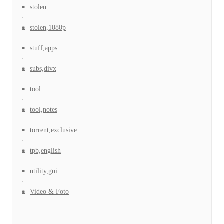
stolen
stolen,1080p
stuff,apps
subs,divx
tool
tool,notes
torrent,exclusive
tpb,english
utility,gui
Video & Foto