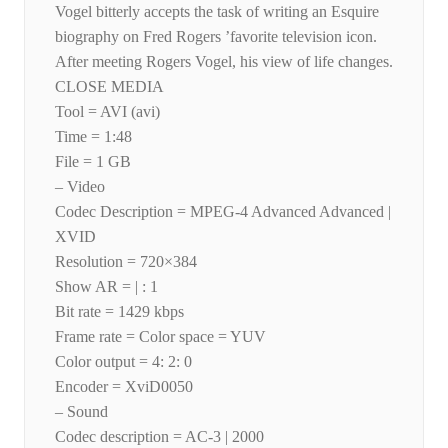
Vogel bitterly accepts the task of writing an Esquire
biography on Fred Rogers ’favorite television icon.
After meeting Rogers Vogel, his view of life changes.
CLOSE MEDIA
Tool = AVI (avi)
Time = 1:48
File = 1 GB
– Video
Codec Description = MPEG-4 Advanced Advanced |
XVID
Resolution = 720×384
Show AR = | : 1
Bit rate = 1429 kbps
Frame rate = Color space = YUV
Color output = 4: 2: 0
Encoder = XviD0050
– Sound
Codec description = AC-3 | 2000