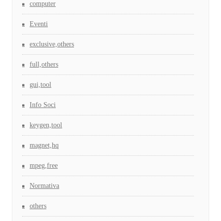
computer
Eventi
exclusive,others
full,others
gui,tool
Info Soci
keygen,tool
magnet,hq
mpeg,free
Normativa
others