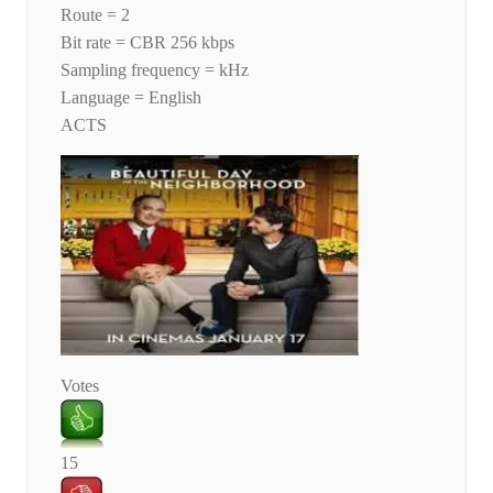
Route = 2
Bit rate = CBR 256 kbps
Sampling frequency = kHz
Language = English
ACTS
Votes
15