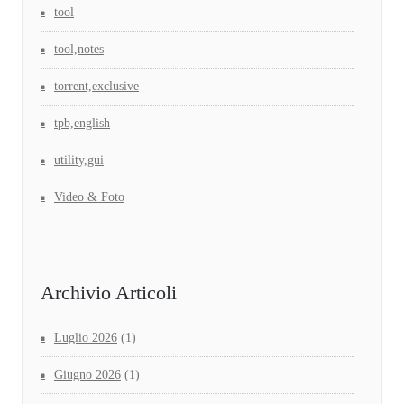
tool
tool,notes
torrent,exclusive
tpb,english
utility,gui
Video & Foto
Archivio Articoli
Luglio 2026
(1)
Giugno 2026
(1)