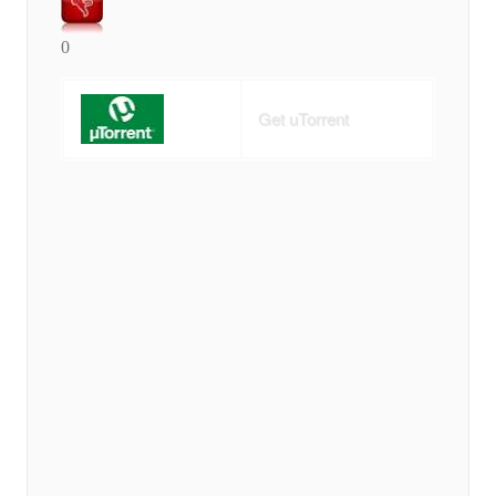
0
Get uTorrent