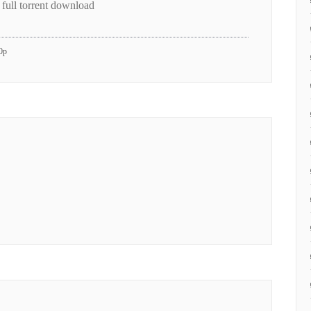
ll torrent download
80p