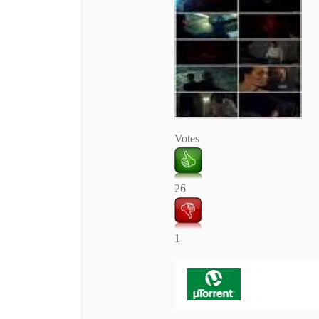
Votes
26
1