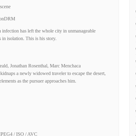
 scene
NonDRM
infection has left the whole city in unmanageable
 in isolation. This is his story.
Heald, Jonathan Rosenthal, Marc Menchaca
kidnaps a newly widowed traveler to escape the desert,
 elements as the pursuer approaches him.
MPEG4 / ISO / AVC