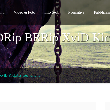
nti
Video & Foto
Info Soci
Normativa
Pubblicaz
Rip BRRip XviD Kick
iD KickAss free torrent