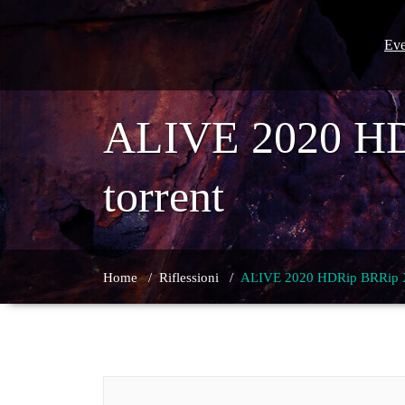
Skip
to
content
Eve
ALIVE 2020 HD
torrent
Home
/
Riflessioni
/
ALIVE 2020 HDRip BRRip Xv