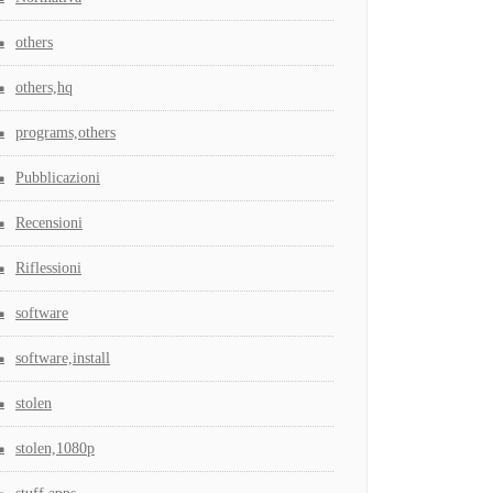
others
others,hq
programs,others
Pubblicazioni
Recensioni
Riflessioni
software
software,install
stolen
stolen,1080p