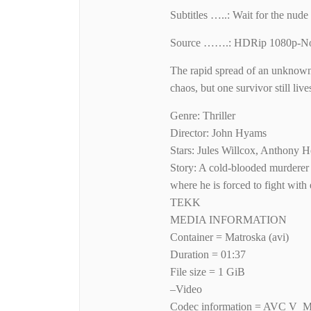
Subtitles …..: Wait for the nude
Source …….: HDRip 1080p-
The rapid spread of an unknown 
chaos, but one survivor still lives
Genre: Thriller
Director: John Hyams
Stars: Jules Willcox, Anthony 
Story: A cold-blooded murderer 
where he is forced to fight with
TEKK
MEDIA INFORMATION
Container = Matroska (avi)
Duration = 01:37
File size = 1 GiB
–Video
Codec information = AVC V_