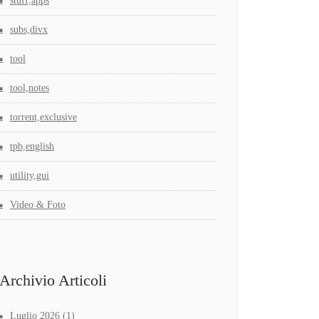
stuff,apps
subs,divx
tool
tool,notes
torrent,exclusive
tpb,english
utility,gui
Video & Foto
Archivio Articoli
Luglio 2026
(1)