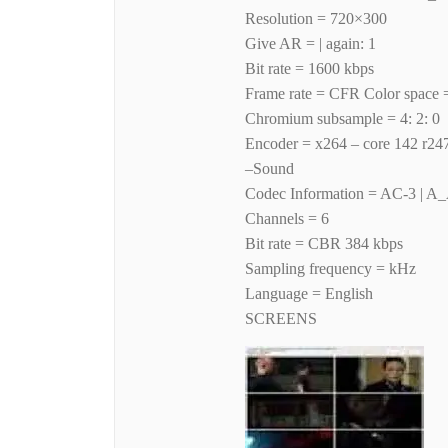
Resolution = 720×300
Give AR = | again: 1
Bit rate = 1600 kbps
Frame rate = CFR Color space
Chromium subsample = 4: 2: 0
Encoder = x264 – core 142 r2
–Sound
Codec Information = AC-3 | 
Channels = 6
Bit rate = CBR 384 kbps
Sampling frequency = kHz
Language = English
SCREENS