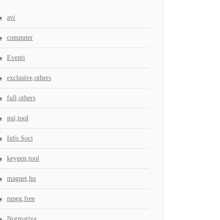
avi
computer
Eventi
exclusive,others
full,others
gui,tool
Info Soci
keygen,tool
magnet,hq
mpeg,free
Normativa