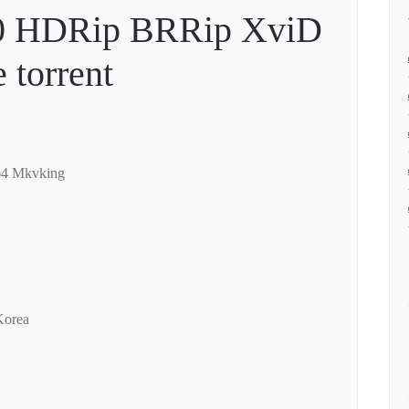
0 HDRip BRRip XviD
 torrent
4 Mkvking
Korea