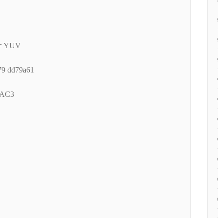
 = YUV
479 dd79a61
A_AC3