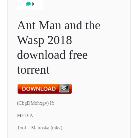
0
Ant Man and the
Wasp 2018
download free
torrent
(CbgDMohxgv) If:
MEDIA
Tool = Matroska (mkv)