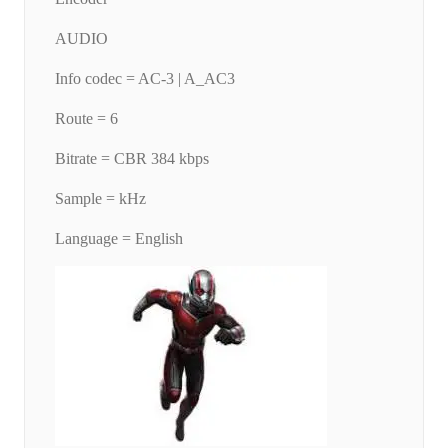
AUDIO
Info codec = AC-3 | A_AC3
Route = 6
Bitrate = CBR 384 kbps
Sample = kHz
Language = English