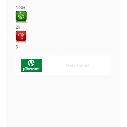
Votes
20
5
Get uTorrent