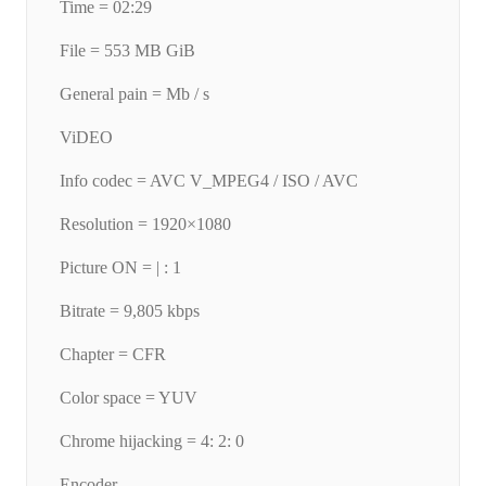
Time = 02:29
File = 553 MB GiB
General pain = Mb / s
ViDEO
Info codec = AVC V_MPEG4 / ISO / AVC
Resolution = 1920×1080
Picture ON = | : 1
Bitrate = 9,805 kbps
Chapter = CFR
Color space = YUV
Chrome hijacking = 4: 2: 0
Encoder