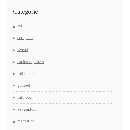
Categorie
avi
computer
Eventi
exclusive,others
full,others
gui,tool
Info Soci
keygen,tool
magnet,hq