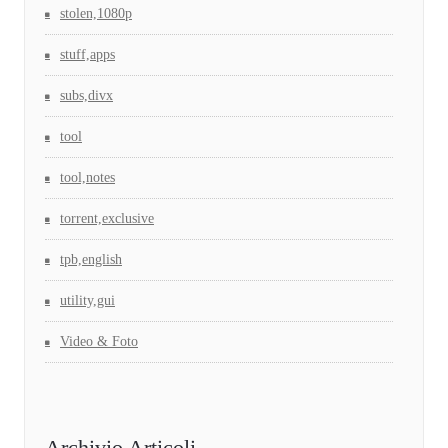
stolen,1080p
stuff,apps
subs,divx
tool
tool,notes
torrent,exclusive
tpb,english
utility,gui
Video & Foto
Archivio Articoli