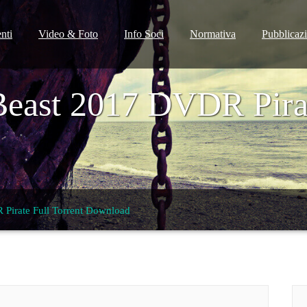
nti
Video & Foto
Info Soci
Normativa
Pubblicaz
Beast 2017 DVDR Pirat
 Pirate Full Torrent Download