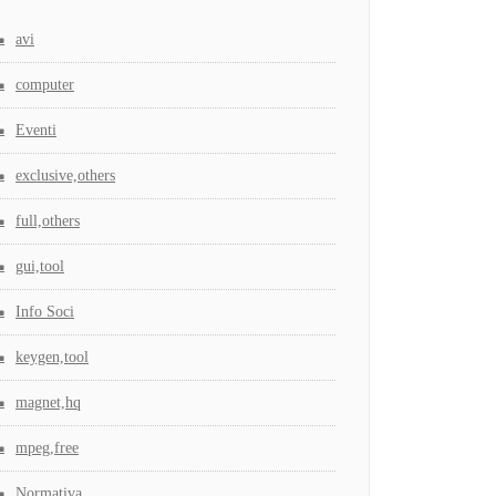
avi
computer
Eventi
exclusive,others
full,others
gui,tool
Info Soci
keygen,tool
magnet,hq
mpeg,free
Normativa