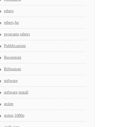
others
others,hq
programs,others
Pubblicazioni
Recensioni
Riflessioni
software
software,install
stolen
stolen,1080p