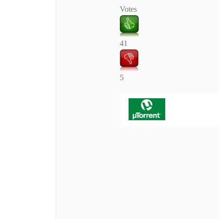
Votes
41
5