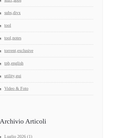
stuff,apps
subs,divx
tool
tool,notes
torrent,exclusive
tpb,english
utility,gui
Video & Foto
Archivio Articoli
Luglio 2026
(1)