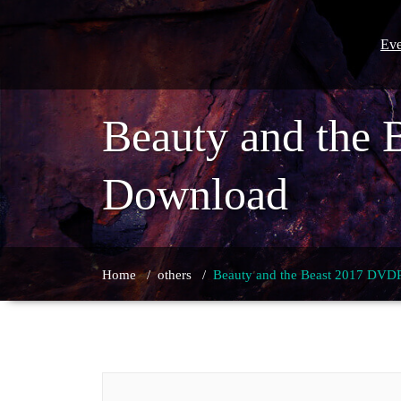
Skip
to
content
Eve
Beauty and the 
Download
Home
/
others
/
Beauty and the Beast 2017 DVDR