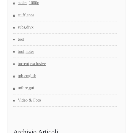
stolen,1080p
stuff,apps
subs,divx
tool
tool,notes
torrent,exclusive
tpb,english
utility,gui
Video & Foto
Archivio Articoli