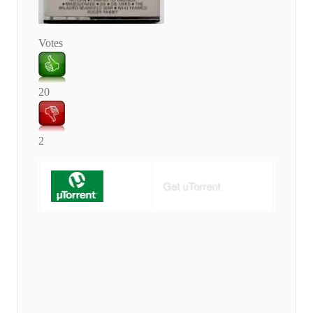
Votes
20
2
Get uTorrent