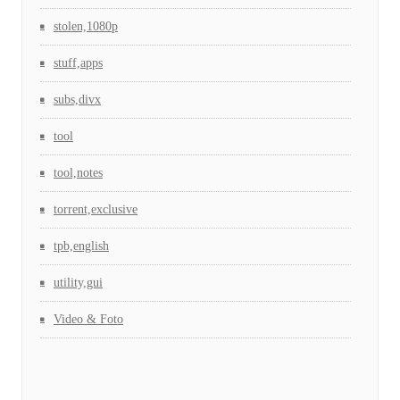
stolen,1080p
stuff,apps
subs,divx
tool
tool,notes
torrent,exclusive
tpb,english
utility,gui
Video & Foto