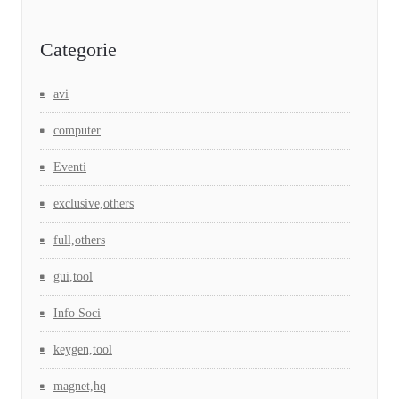
Categorie
avi
computer
Eventi
exclusive,others
full,others
gui,tool
Info Soci
keygen,tool
magnet,hq