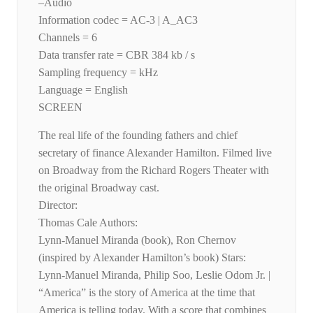
–Audio
Information codec = AC-3 | A_AC3
Channels = 6
Data transfer rate = CBR 384 kb / s
Sampling frequency = kHz
Language = English
SCREEN
The real life of the founding fathers and chief
secretary of finance Alexander Hamilton. Filmed live
on Broadway from the Richard Rogers Theater with
the original Broadway cast.
Director:
Thomas Cale Authors:
Lynn-Manuel Miranda (book), Ron Chernov
(inspired by Alexander Hamilton’s book) Stars:
Lynn-Manuel Miranda, Philip Soo, Leslie Odom Jr. |
“America” ​​is the story of America at the time that
America is telling today. With a score that combines