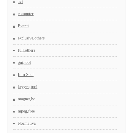
avi
computer
Eventi
exclusive,others
full,others
gui,tool
Info Soci
keygen,tool
magnet,hq
mpeg,free
Normativa