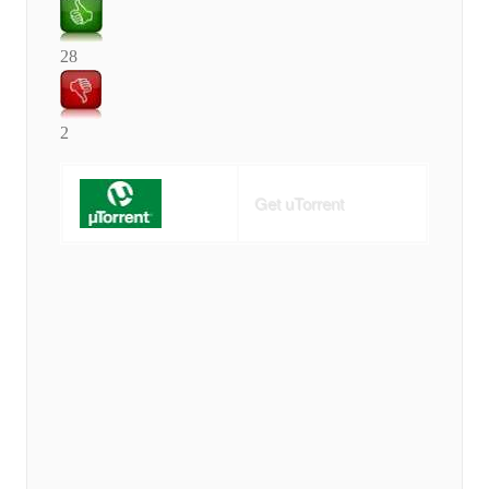
28
2
Get uTorrent