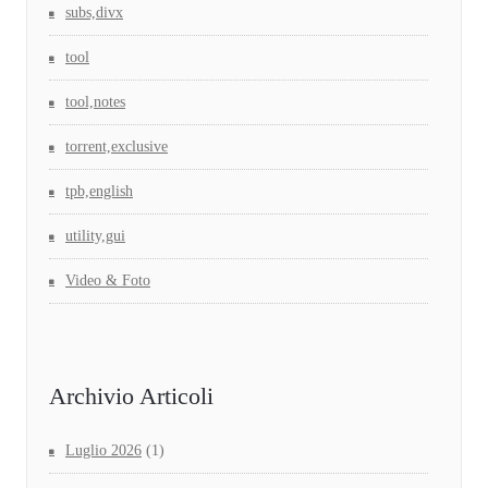
subs,divx
tool
tool,notes
torrent,exclusive
tpb,english
utility,gui
Video & Foto
Archivio Articoli
Luglio 2026
(1)