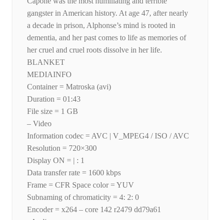
Capone was the most humiliating and terrible
gangster in American history. At age 47, after nearly
a decade in prison, Alphonse’s mind is rooted in
dementia, and her past comes to life as memories of
her cruel and cruel roots dissolve in her life.
BLANKET
MEDIAINFO
Container = Matroska (avi)
Duration = 01:43
File size = 1 GB
– Video
Information codec = AVC | V_MPEG4 / ISO / AVC
Resolution = 720×300
Display ON = | : 1
Data transfer rate = 1600 kbps
Frame = CFR Space color = YUV
Subnaming of chromaticity = 4: 2: 0
Encoder = x264 – core 142 r2479 dd79a61