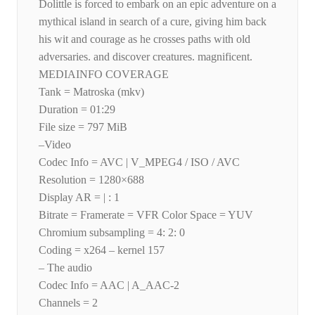
Dolittle is forced to embark on an epic adventure on a
mythical island in search of a cure, giving him back
his wit and courage as he crosses paths with old
adversaries. and discover creatures. magnificent.
MEDIAINFO COVERAGE
Tank = Matroska (mkv)
Duration = 01:29
File size = 797 MiB
–Video
Codec Info = AVC | V_MPEG4 / ISO / AVC
Resolution = 1280×688
Display AR = | : 1
Bitrate = Framerate = VFR Color Space = YUV
Chromium subsampling = 4: 2: 0
Coding = x264 – kernel 157
– The audio
Codec Info = AAC | A_AAC-2
Channels = 2