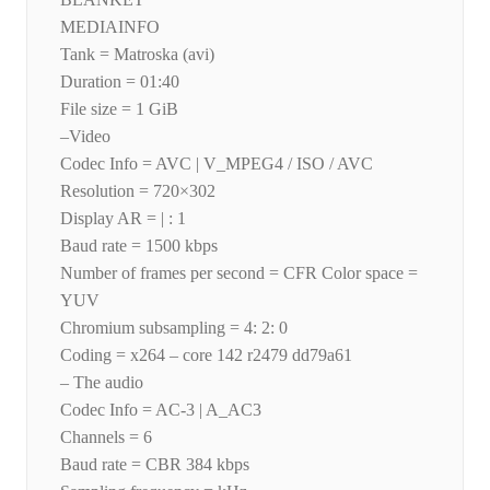
MEDIAINFO
Tank = Matroska (avi)
Duration = 01:40
File size = 1 GiB
–Video
Codec Info = AVC | V_MPEG4 / ISO / AVC
Resolution = 720×302
Display AR = | : 1
Baud rate = 1500 kbps
Number of frames per second = CFR Color space =
YUV
Chromium subsampling = 4: 2: 0
Coding = x264 – core 142 r2479 dd79a61
– The audio
Codec Info = AC-3 | A_AC3
Channels = 6
Baud rate = CBR 384 kbps