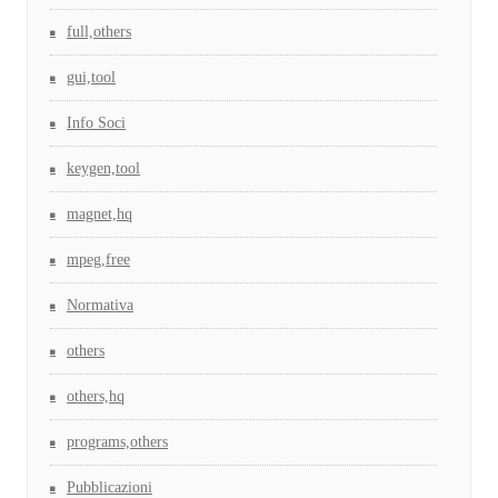
full,others
gui,tool
Info Soci
keygen,tool
magnet,hq
mpeg,free
Normativa
others
others,hq
programs,others
Pubblicazioni