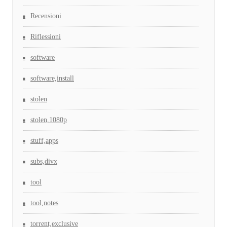
Recensioni
Riflessioni
software
software,install
stolen
stolen,1080p
stuff,apps
subs,divx
tool
tool,notes
torrent,exclusive