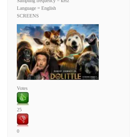
Sampling frequency = kHz
Language = English
SCREENS
Votes
25
0