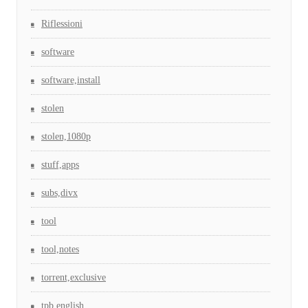
Riflessioni
software
software,install
stolen
stolen,1080p
stuff,apps
subs,divx
tool
tool,notes
torrent,exclusive
tpb,english