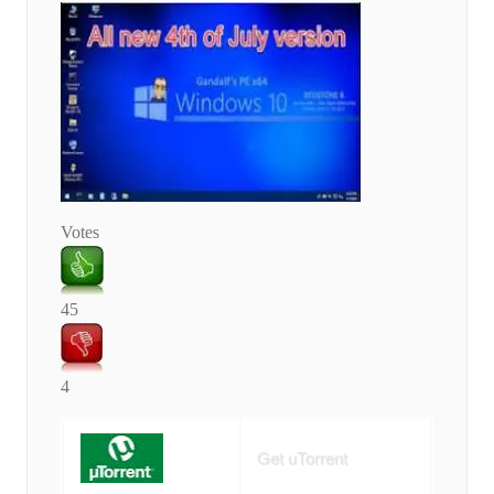
Votes
45
4
Get uTorrent