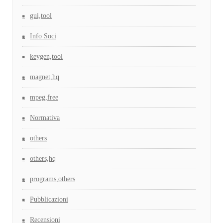
gui,tool
Info Soci
keygen,tool
magnet,hq
mpeg,free
Normativa
others
others,hq
programs,others
Pubblicazioni
Recensioni