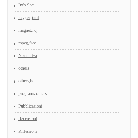
Info Soci
keygen,tool
magnet,hq
mpeg,free
Normativa
others
others,hq
programs,others
Pubblicazioni
Recensioni
Riflessioni