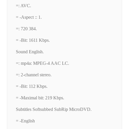
=: AVC.
= -Aspect :: 1.
=: 720 384.
= -Bit: 1611 Kbps.
Sound English.
=: mp4a: MPEG-4 AAC LC.
=: 2-channel stereo.
= -Bit: 112 Kbps.
= -Maximal bit: 219 Kbps.
Subtitles Softsubbed SubRip MicroDVD.
= -English