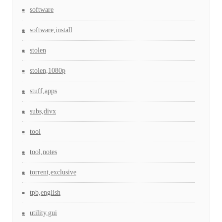
software
software,install
stolen
stolen,1080p
stuff,apps
subs,divx
tool
tool,notes
torrent,exclusive
tpb,english
utility,gui