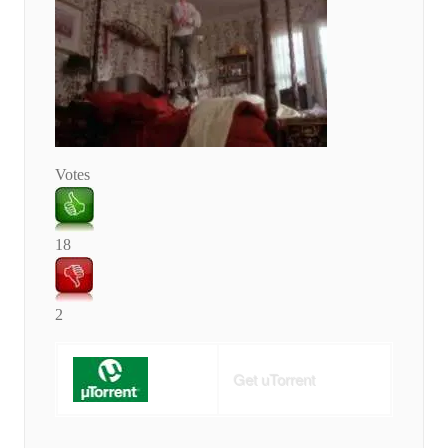
Votes
18
2
Get uTorrent