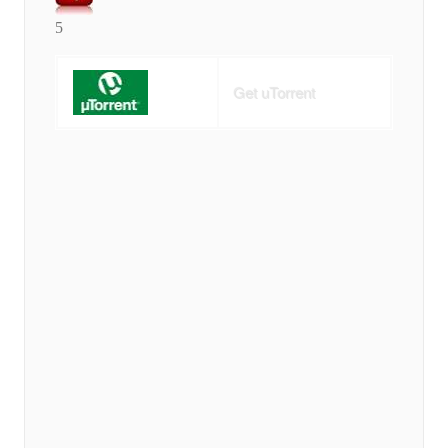
5
Get uTorrent