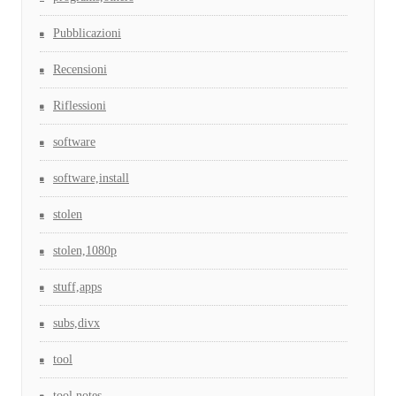
Pubblicazioni
Recensioni
Riflessioni
software
software,install
stolen
stolen,1080p
stuff,apps
subs,divx
tool
tool,notes