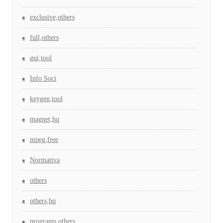
exclusive,others
full,others
gui,tool
Info Soci
keygen,tool
magnet,hq
mpeg,free
Normativa
others
others,hq
programs,others