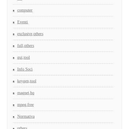
computer
Eventi
exclusive,others
full,others
gui,tool
Info Soci
keygen,tool
magnet,hq
mpeg,free
Normativa
others