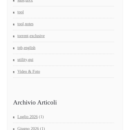
subs,divx
tool
tool,notes
torrent,exclusive
tpb,english
utility,gui
Video & Foto
Archivio Articoli
Luglio 2026
(1)
Giugno 2026
(1)