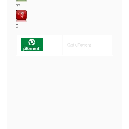
33
5
Get uTorrent